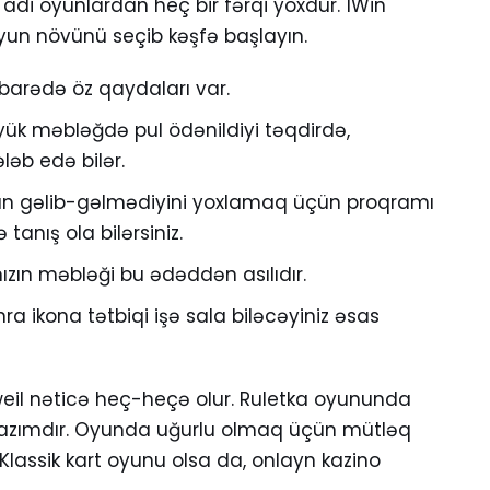
di oyunlardan heç bir fərqi yoxdur. 1Win
oyun növünü seçib kəşfə başlayın.
barədə öz qaydaları var.
öyük məbləğdə pul ödənildiyi təqdirdə,
ləb edə bilər.
uyğun gəlib-gəlmədiyini yoxlamaq üçün proqramı
 tanış ola bilərsiniz.
nızın məbləği bu ədəddən asılıdır.
ikona tətbiqi işə sala biləcəyiniz əsas
a weil nəticə heç-heçə olur. Ruletka oyununda
lazımdır. Oyunda uğurlu olmaq üçün mütləq
Klassik kart oyunu olsa da, onlayn kazino