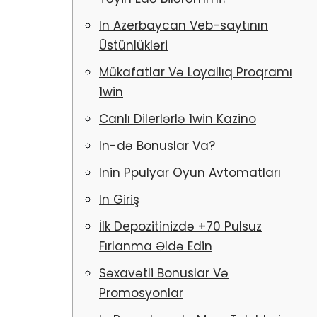
In Azerbaycan Veb-saytının
Üstünlükləri
Mükafatlar Və Loyallıq Proqramı
1win
Canlı Dilerlərlə 1win Kazino
In-də Bonuslar Va?
Inin Ppulyar Oyun Avtomatları
In Giriş
İlk Depozitinizdə +70 Pulsuz
Fırlanma Əldə Edin
Səxavətli Bonuslar Və
Promosyonlar