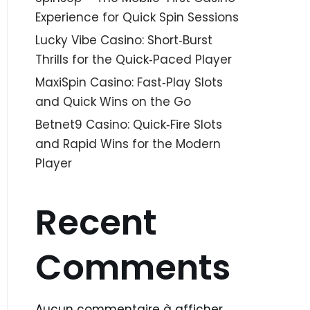
Experience for Quick Spin Sessions
Lucky Vibe Casino: Short‑Burst
Thrills for the Quick‑Paced Player
MaxiSpin Casino: Fast‑Play Slots
and Quick Wins on the Go
Betnet9 Casino: Quick‑Fire Slots
and Rapid Wins for the Modern
Player
Recent
Comments
Aucun commentaire à afficher.