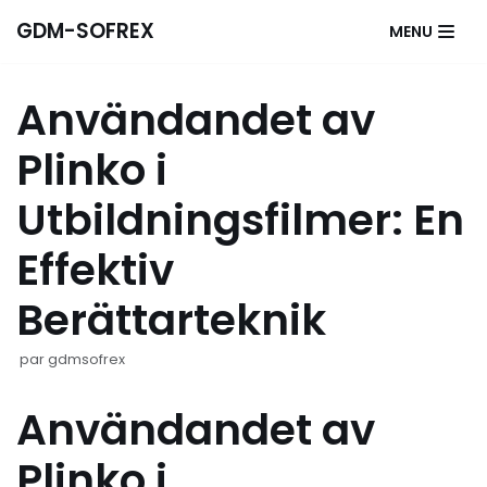
Aller
GDM-SOFREX
MENU
au
contenu
Användandet av
Plinko i
Utbildningsfilmer: En
Effektiv
Berättarteknik
par
gdmsofrex
Användandet av
Plinko i