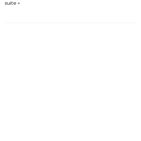
suite »