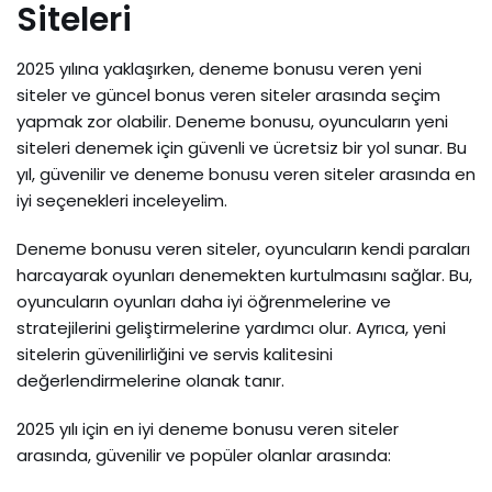
Siteleri
2025 yılına yaklaşırken, deneme bonusu veren yeni
siteler ve güncel bonus veren siteler arasında seçim
yapmak zor olabilir. Deneme bonusu, oyuncuların yeni
siteleri denemek için güvenli ve ücretsiz bir yol sunar. Bu
yıl, güvenilir ve deneme bonusu veren siteler arasında en
iyi seçenekleri inceleyelim.
Deneme bonusu veren siteler, oyuncuların kendi paraları
harcayarak oyunları denemekten kurtulmasını sağlar. Bu,
oyuncuların oyunları daha iyi öğrenmelerine ve
stratejilerini geliştirmelerine yardımcı olur. Ayrıca, yeni
sitelerin güvenilirliğini ve servis kalitesini
değerlendirmelerine olanak tanır.
2025 yılı için en iyi deneme bonusu veren siteler
arasında, güvenilir ve popüler olanlar arasında: