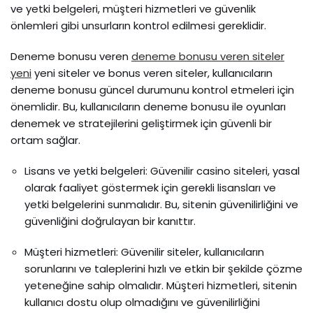
ve yetki belgeleri, müşteri hizmetleri ve güvenlik
önlemleri gibi unsurların kontrol edilmesi gereklidir.
Deneme bonusu veren
deneme bonusu veren siteler
yeni
yeni siteler ve bonus veren siteler, kullanıcıların
deneme bonusu güncel durumunu kontrol etmeleri için
önemlidir. Bu, kullanıcıların deneme bonusu ile oyunları
denemek ve stratejilerini geliştirmek için güvenli bir
ortam sağlar.
Lisans ve yetki belgeleri: Güvenilir casino siteleri, yasal
olarak faaliyet göstermek için gerekli lisansları ve
yetki belgelerini sunmalıdır. Bu, sitenin güvenilirliğini ve
güvenliğini doğrulayan bir kanıttır.
Müşteri hizmetleri: Güvenilir siteler, kullanıcıların
sorunlarını ve taleplerini hızlı ve etkin bir şekilde çözme
yeteneğine sahip olmalıdır. Müşteri hizmetleri, sitenin
kullanıcı dostu olup olmadığını ve güvenilirliğini