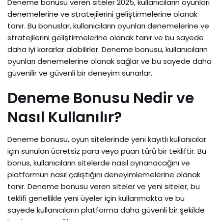
Deneme bonusu veren siteler 2025, kullanıcıların oyunları
denemelerine ve stratejilerini geliştirmelerine olanak
tanır. Bu bonuslar, kullanıcıların oyunları denemelerine ve
stratejilerini geliştirmelerine olanak tanır ve bu sayede
daha iyi kararlar alabilirler. Deneme bonusu, kullanıcıların
oyunları denemelerine olanak sağlar ve bu sayede daha
güvenilir ve güvenli bir deneyim sunarlar.
Deneme Bonusu Nedir ve
Nasıl Kullanılır?
Deneme bonusu, oyun sitelerinde yeni kayıtlı kullanıcılar
için sunulan ücretsiz para veya puan türü bir tekliftir. Bu
bonus, kullanıcıların sitelerde nasıl oynanacağını ve
platformun nasıl çalıştığını deneyimlemelerine olanak
tanır. Deneme bonusu veren siteler ve yeni siteler, bu
teklifi genellikle yeni üyeler için kullanmakta ve bu
sayede kullanıcıların platforma daha güvenli bir şekilde