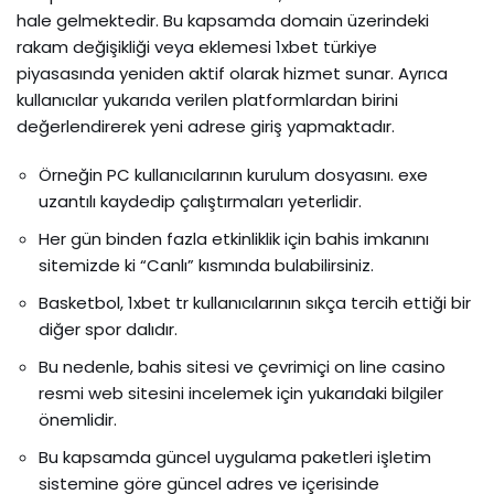
hale gelmektedir. Bu kapsamda domain üzerindeki
rakam değişikliği veya eklemesi 1xbet türkiye
piyasasında yeniden aktif olarak hizmet sunar. Ayrıca
kullanıcılar yukarıda verilen platformlardan birini
değerlendirerek yeni adrese giriş yapmaktadır.
Örneğin PC kullanıcılarının kurulum dosyasını. exe
uzantılı kaydedip çalıştırmaları yeterlidir.
Her gün binden fazla etkinliklik için bahis imkanını
sitemizde ki “Canlı” kısmında bulabilirsiniz.
Basketbol, 1xbet tr kullanıcılarının sıkça tercih ettiği bir
diğer spor dalıdır.
Bu nedenle, bahis sitesi ve çevrimiçi on line casino
resmi web sitesini incelemek için yukarıdaki bilgiler
önemlidir.
Bu kapsamda güncel uygulama paketleri işletim
sistemine göre güncel adres ve içerisinde