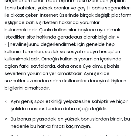
seçenekleri sunar. 1xbet orjinal sitesi üzerinden yapılan
tenis bahisleri, yüksek oranlar ve çeşitli bahis seçenekleri
ile dikkat çeker. İnternet üzerinde birçok değişik platform
eşliğinde bahis şirketleri hakkında yorumlar
bulunmaktadır. Çünkü kullanıcılar böylece üye olmak
istedikleri site hakkında geradeaus olarak bilgi alır. »
« [newline]Bunu değerlendirmek için genelde hep
kullanıcı forumları, sözlük ve sosyal medya hesapları
kullanılmaktadır. Örneğin kullanıcı yorumları içerisinde
açılan farklı sayfalarda, daha önce üye olmuş bahis
severlerin yorumları yer almaktadır. Aynı şekilde
sözcükler üzerinden sobre kullanıcılar deneyimli kişilerin
bilgilerini almaktadır.
Aynı geniş spor etkinliği yelpazesine sahiptir ve hiçbir
şekilde masaüstünden daha aşağı değildir.
Bu bonus piyasadaki en yüksek bonuslardan biridir, bu
nedenle bu harika fırsatı kaçırmayın.