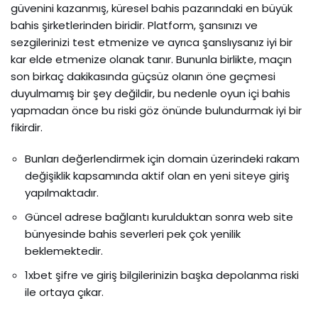
güvenini kazanmış, küresel bahis pazarındaki en büyük
bahis şirketlerinden biridir. Platform, şansınızı ve
sezgilerinizi test etmenize ve ayrıca şanslıysanız iyi bir
kar elde etmenize olanak tanır. Bununla birlikte, maçın
son birkaç dakikasında güçsüz olanın öne geçmesi
duyulmamış bir şey değildir, bu nedenle oyun içi bahis
yapmadan önce bu riski göz önünde bulundurmak iyi bir
fikirdir.
Bunları değerlendirmek için domain üzerindeki rakam
değişiklik kapsamında aktif olan en yeni siteye giriş
yapılmaktadır.
Güncel adrese bağlantı kurulduktan sonra web site
bünyesinde bahis severleri pek çok yenilik
beklemektedir.
1xbet şifre ve giriş bilgilerinizin başka depolanma riski
ile ortaya çıkar.