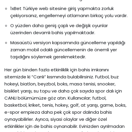
1xBet Türkiye web sitesine giriş yapmakta zorluk
çekiyorsanız, engellemeyi atlamanın birkaç yolu vardır.
O yüzden daha geniş çaplı ve değişik oyunlar
üzerinden devamlı bahis yapılmaktadır.
Masaüstü versiyon kapsamında güncelleme yapıldığı
zaman mobil odaklı güncellemenin de önemli yer
taşıdığını söylemek gerekmektedir.
Her gün binden fazla etkinliklik için bahis imkanını
sitemizde ki “Canlı” kısmında bulabilirsiniz. Futbol, buz
hokeyi, biatlon, beyzbol, boks, masa tenisi, snooker,
bisiklet yarışı, su topu ve daha çok sayıda spor dalı için
CANLI bölümümüze göz atın. Kullanıcılar; futbol,
basketbol, kriket, tenis, hokey, golf, at yarışı, game, boks,
e-spor empieza daha pek çok spor dalında bahis
oynayabilirler. Ayrıca, siyasi olaylar ve diğer özel
etkinlikler için de bahis oynanabilir. Evinizden ayrılmadan