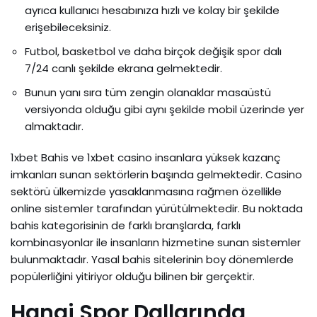
ayrıca kullanıcı hesabınıza hızlı ve kolay bir şekilde
erişebileceksiniz.
Futbol, basketbol ve daha birçok değişik spor dalı
7/24 canlı şekilde ekrana gelmektedir.
Bunun yanı sıra tüm zengin olanaklar masaüstü
versiyonda olduğu gibi aynı şekilde mobil üzerinde yer
almaktadır.
1xbet Bahis ve 1xbet casino insanlara yüksek kazanç
imkanları sunan sektörlerin başında gelmektedir. Casino
sektörü ülkemizde yasaklanmasına rağmen özellikle
online sistemler tarafından yürütülmektedir. Bu noktada
bahis kategorisinin de farklı branşlarda, farklı
kombinasyonlar ile insanların hizmetine sunan sistemler
bulunmaktadır. Yasal bahis sitelerinin boy dönemlerde
popülerliğini yitiriyor olduğu bilinen bir gerçektir.
Hangi Spor Dallarında