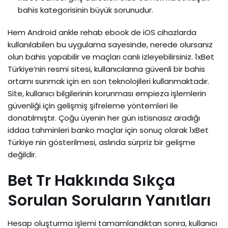
bahis kategorisinin büyük sorunudur.
Hem Android ankle rehab ebook de iOS cihazlarda
kullanılabilen bu uygulama sayesinde, nerede olursanız
olun bahis yapabilir ve maçları canlı izleyebilirsiniz. 1xBet
Türkiye’nin resmi sitesi, kullanıcılarına güvenli bir bahis
ortamı sunmak için en son teknolojileri kullanmaktadır.
Site, kullanıcı bilgilerinin korunması empieza işlemlerin
güvenliği için gelişmiş şifreleme yöntemleri ile
donatılmıştır. Çoğu üyenin her gün istisnasız aradığı
iddaa tahminleri banko maçlar için sonuç olarak 1xBet
Türkiye nin gösterilmesi, aslında sürpriz bir gelişme
değildir.
Bet Tr Hakkında Sıkça
Sorulan Soruların Yanıtları
Hesap oluşturma işlemi tamamlandıktan sonra, kullanıcı