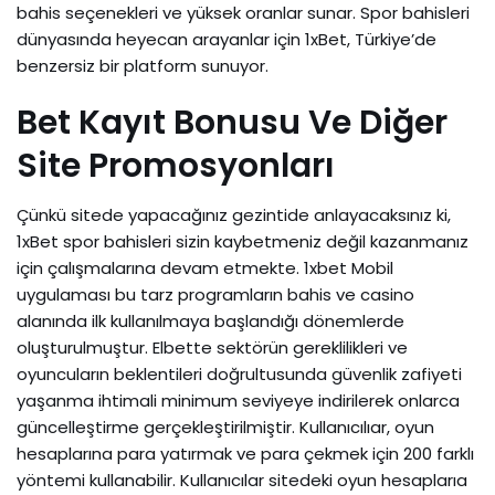
bahis seçenekleri ve yüksek oranlar sunar. Spor bahisleri
dünyasında heyecan arayanlar için 1xBet, Türkiye’de
benzersiz bir platform sunuyor.
Bet Kayıt Bonusu Ve Diğer
Site Promosyonları
Çünkü sitede yapacağınız gezintide anlayacaksınız ki,
1xBet spor bahisleri sizin kaybetmeniz değil kazanmanız
için çalışmalarına devam etmekte. 1xbet Mobil
uygulaması bu tarz programların bahis ve casino
alanında ilk kullanılmaya başlandığı dönemlerde
oluşturulmuştur. Elbette sektörün gereklilikleri ve
oyuncuların beklentileri doğrultusunda güvenlik zafiyeti
yaşanma ihtimali minimum seviyeye indirilerek onlarca
güncelleştirme gerçekleştirilmiştir. Kullanıcılıar, oyun
hesaplarına para yatırmak ve para çekmek için 200 farklı
yöntemi kullanabilir. Kullanıcılar sitedeki oyun hesaplarıa