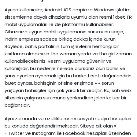
Ayrıca kullanıcılar; Android, iOS empieza Windows işletim
sistemlerine dayalı cihazlarla uyumlu olan resmi 1xbet TR
mobil uygulamaları ile de platformu kullanabirler.
Cihazınıza uygun mobil uygulamanın sürümünü seçin,
indirin empieza sadece birkaç dakika içinde kurun.
Böylece, bahis portalının tüm işlevlerini herhangi bir
kısıtlama olmaksızın the woman yerde ve the girl zaman
kullanabileceksiniz. Resmi uygulama güvenilir ve
kullanışlıdır, bu nedenle nerede olursanız olun bahis ve
şans oyunları oynamak için bu harika fırsatı değerlendirin.
1xBet aynası, bahisçinin ofisine erişimde » « sorun
yaşayan bahisçiler için çok yararlı bir araçtır. Bu, sah web
sitesinin çalışma sürümüne yönlendiren jalan keluar bir
bağlantıdır.
Aynı zamanda ve özellikle resmi sosyal medya hesapları
bu konuda değerlendirilmektedir. Siteye ait olan »
« Twitter ve Instagram ile Facebook hesapları üzerinden