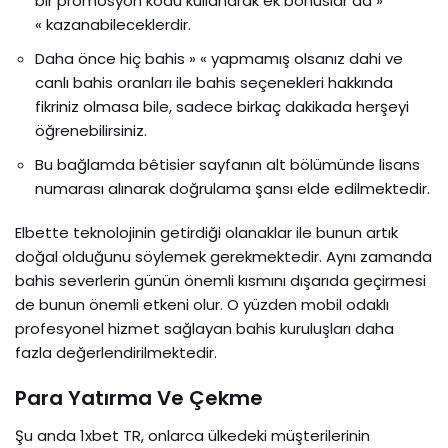
bir promosyon kodu kullanarak ek bonuslar da »
« kazanabileceklerdir.
Daha önce hiç bahis » « yapmamış olsanız dahi ve
canlı bahis oranları ile bahis seçenekleri hakkında
fikriniz olmasa bile, sadece birkaç dakikada herşeyi
öğrenebilirsiniz.
Bu bağlamda bêtisier sayfanın alt bölümünde lisans
numarası alınarak doğrulama şansı elde edilmektedir.
Elbette teknolojinin getirdiği olanaklar ile bunun artık
doğal olduğunu söylemek gerekmektedir. Aynı zamanda
bahis severlerin günün önemli kısmını dışarıda geçirmesi
de bunun önemli etkeni olur. O yüzden mobil odaklı
profesyonel hizmet sağlayan bahis kuruluşları daha
fazla değerlendirilmektedir.
Para Yatırma Ve Çekme
Şu anda 1xbet TR, onlarca ülkedeki müşterilerinin