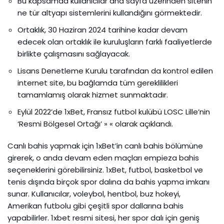
Bu kapsamda kullanıcılar ana sayfa üzerinden sitenin
ne tür altyapı sistemlerini kullandığını görmektedir.
Ortaklık, 30 Haziran 2024 tarihine kadar devam
edecek olan ortaklık ile kuruluşların farklı faaliyetlerde
birlikte çalışmasını sağlayacak.
Lisans Denetleme Kurulu tarafından da kontrol edilen
internet site, bu bağlamda tüm gereklilikleri
tamamlamış olarak hizmet sunmaktadır.
Eylül 2022’de 1xBet, Fransız futbol kulübü LOSC Lille’nin
‘Resmi Bölgesel Ortağı’ » « olarak açıklandı.
Canlı bahis yapmak için 1xBet’in canlı bahis bölümüne
girerek, o anda devam eden maçları empieza bahis
seçeneklerini görebilirsiniz. 1xBet, futbol, basketbol ve
tenis dışında birçok spor dalına da bahis yapma imkanı
sunar. Kullanıcılar, voleybol, hentbol, buz hokeyi,
Amerikan futbolu gibi çeşitli spor dallarına bahis
yapabilirler. 1xbet resmi sitesi, her spor dalı için geniş