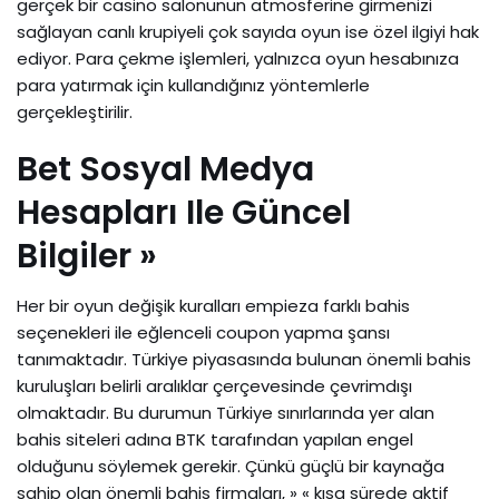
gerçek bir casino salonunun atmosferine girmenizi
sağlayan canlı krupiyeli çok sayıda oyun ise özel ilgiyi hak
ediyor. Para çekme işlemleri, yalnızca oyun hesabınıza
para yatırmak için kullandığınız yöntemlerle
gerçekleştirilir.
Bet Sosyal Medya
Hesapları Ile Güncel
Bilgiler »
Her bir oyun değişik kuralları empieza farklı bahis
seçenekleri ile eğlenceli coupon yapma şansı
tanımaktadır. Türkiye piyasasında bulunan önemli bahis
kuruluşları belirli aralıklar çerçevesinde çevrimdışı
olmaktadır. Bu durumun Türkiye sınırlarında yer alan
bahis siteleri adına BTK tarafından yapılan engel
olduğunu söylemek gerekir. Çünkü güçlü bir kaynağa
sahip olan önemli bahis firmaları, » « kısa sürede aktif