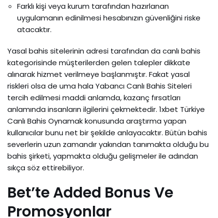
Farklı kişi veya kurum tarafından hazırlanan
uygulamanın edinilmesi hesabınızın güvenliğini riske
atacaktır.
Yasal bahis sitelerinin adresi tarafından da canlı bahis
kategorisinde müşterilerden gelen talepler dikkate
alınarak hizmet verilmeye başlanmıştır. Fakat yasal
riskleri olsa de uma hala Yabancı Canlı Bahis Siteleri
tercih edilmesi maddi anlamda, kazanç fırsatları
anlamında insanların ilgilerini çekmektedir. 1xbet Türkiye
Canlı Bahis Oynamak konusunda araştırma yapan
kullanıcılar bunu net bir şekilde anlayacaktır. Bütün bahis
severlerin uzun zamandır yakından tanımakta olduğu bu
bahis şirketi, yapmakta olduğu gelişmeler ile adından
sıkça söz ettirebiliyor.
Bet’te Added Bonus Ve
Promosyonlar