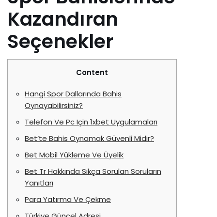
Kazandıran
Seçenekler
Content
Hangi Spor Dallarında Bahis
Oynayabilirsiniz?
Telefon Ve Pc Için 1xbet Uygulamaları
Bet’te Bahis Oynamak Güvenli Midir?
Bet Mobil Yükleme Ve Üyelik
Bet Tr Hakkında Sıkça Sorulan Soruların
Yanıtları
Para Yatırma Ve Çekme
Türkiye Güncel Adresi