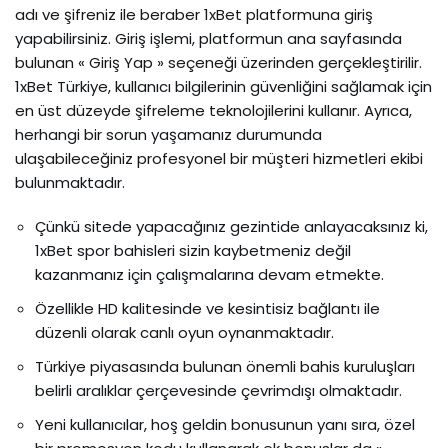
adı ve şifreniz ile beraber 1xBet platformuna giriş
yapabilirsiniz. Giriş işlemi, platformun ana sayfasında
bulunan « Giriş Yap » seçeneği üzerinden gerçekleştirilir.
1xBet Türkiye, kullanıcı bilgilerinin güvenliğini sağlamak için
en üst düzeyde şifreleme teknolojilerini kullanır. Ayrıca,
herhangi bir sorun yaşamanız durumunda
ulaşabileceğiniz profesyonel bir müşteri hizmetleri ekibi
bulunmaktadır.
Çünkü sitede yapacağınız gezintide anlayacaksınız ki,
1xBet spor bahisleri sizin kaybetmeniz değil
kazanmanız için çalışmalarına devam etmekte.
Özellikle HD kalitesinde ve kesintisiz bağlantı ile
düzenli olarak canlı oyun oynanmaktadır.
Türkiye piyasasında bulunan önemli bahis kuruluşları
belirli aralıklar çerçevesinde çevrimdışı olmaktadır.
Yeni kullanıcılar, hoş geldin bonusunun yanı sıra, özel