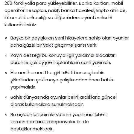
200 farklı yolla para yükleyebilirler. Banka kartları, mobil
operatör hesapları, nakit, banka havalesi, kripto afin de,
internet bankacılığı ve diğer ödeme yöntemlerini
kullanabilirsiniz.
Başka bir deyişle en yeni hikayelere sahip olan oyunlar
daha güzel bir vakit geçirme şansı verir.
Yayın desteği bu konuyla ilgili yardımcı olacaktır;
durante çok oy joe toplantıların canlı yayınları.
Hemen hemen the girl 1xBet bonusu, bahis
şirketinden çekilmeye çalışılmadan önce bahis
yapılmalıdır.
Bahis dünyasında oyunlar belirli aralıklarla güncel
olarak kullanıcılara sunulmaktadır.
Bu açıdan bitcoin ile yatırım yapılması 1xbet
tarafından farklı kampanyalar ile de
desteklenmektedir.