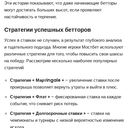
Эти истории показывают, что даже начинающие бетторы
могут достигать больших высот, если проявляют
настойчивость и терпение.
Стратегии успешных бетторов
Успех в ставках не случаен, а результат глубокого анализа
и тщательного подхода. Многие игроки Мостбет используют
различные стратегии для того, чтобы повысить свои шансы
на победу. Рассмотрим несколько наиболее популярных
стратегий:
Стратегия « Мартingale »
– увеличение ставки после
проигрыша позволяет вернуть утраты и выйти в плюс.
Стратегия « Флэт »
– фиксированная ставка на каждое
событие, что снижает риск потерь.
Стратегия « Долгосрочные ставки »
– ставки на
чемпионаты и турниры с низкой вероятностью изменения
исхода.