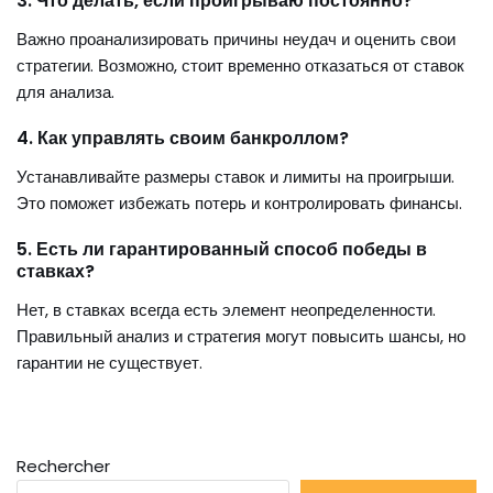
3. Что делать, если проигрываю постоянно?
Важно проанализировать причины неудач и оценить свои
стратегии. Возможно, стоит временно отказаться от ставок
для анализа.
4. Как управлять своим банкроллом?
Устанавливайте размеры ставок и лимиты на проигрыши.
Это поможет избежать потерь и контролировать финансы.
5. Есть ли гарантированный способ победы в
ставках?
Нет, в ставках всегда есть элемент неопределенности.
Правильный анализ и стратегия могут повысить шансы, но
гарантии не существует.
Rechercher