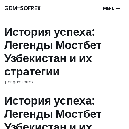
Aller
GDM-SOFREX
MENU
au
contenu
История успеха:
Легенды Мостбет
Узбекистан и их
стратегии
par
gdmsofrex
История успеха:
Легенды Мостбет
Узбекистан и их