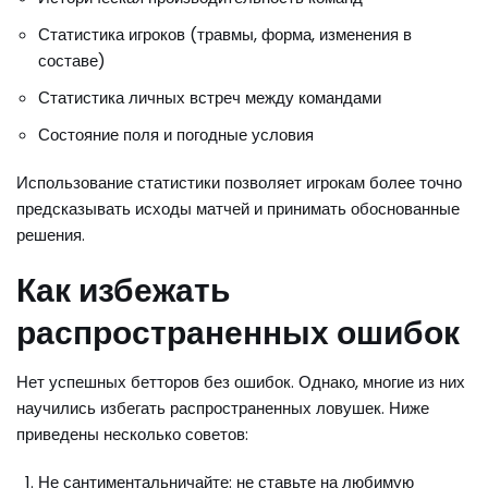
Статистика игроков (травмы, форма, изменения в
составе)
Статистика личных встреч между командами
Состояние поля и погодные условия
Использование статистики позволяет игрокам более точно
предсказывать исходы матчей и принимать обоснованные
решения.
Как избежать
распространенных ошибок
Нет успешных бетторов без ошибок. Однако, многие из них
научились избегать распространенных ловушек. Ниже
приведены несколько советов:
Не сантиментальничайте: не ставьте на любимую