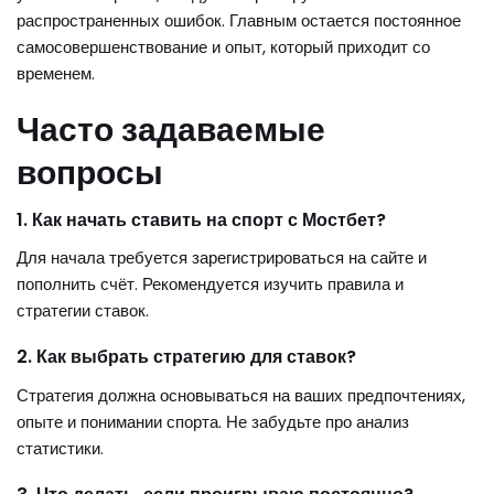
распространенных ошибок. Главным остается постоянное
самосовершенствование и опыт, который приходит со
временем.
Часто задаваемые
вопросы
1. Как начать ставить на спорт с Мостбет?
Для начала требуется зарегистрироваться на сайте и
пополнить счёт. Рекомендуется изучить правила и
стратегии ставок.
2. Как выбрать стратегию для ставок?
Стратегия должна основываться на ваших предпочтениях,
опыте и понимании спорта. Не забудьте про анализ
статистики.