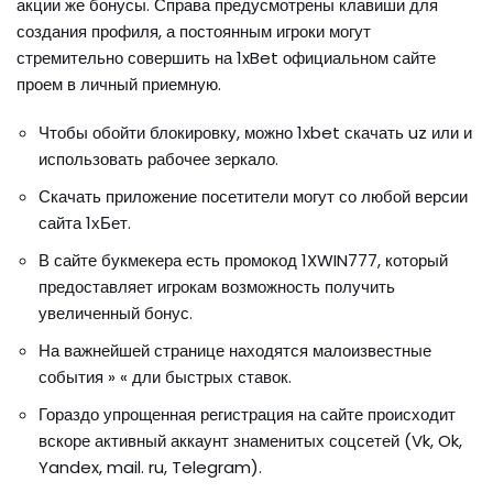
акции же бонусы. Справа предусмотрены клавиши для
создания профиля, а постоянным игроки могут
стремительно совершить на 1xBet официальном сайте
проем в личный приемную.
Чтобы обойти блокировку, можно 1xbet скачать uz или и
использовать рабочее зеркало.
Скачать приложение посетители могут со любой версии
сайта 1хБет.
В сайте букмекера есть промокод 1XWIN777, который
предоставляет игрокам возможность получить
увеличенный бонус.
На важнейшей странице находятся малоизвестные
события » « дли быстрых ставок.
Гораздо упрощенная регистрация на сайте происходит
вскоре активный аккаунт знаменитых соцсетей (Vk, Ok,
Yandex, mail. ru, Telegram).