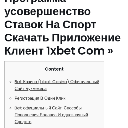
усовершенство
Ставок На Спорт
Скачать Приложение
Клиент 1xbet Com »
Content
Bet Казино (1xbet Casino) Официальный
Сайт Букмекера
Регистрация В Один Клик
Bet официальный Сайт: Способы
Пополнения Баланса И однозначный
Средств