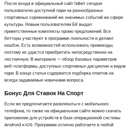
После входа в официальный сайт 1xBet сегодня
пользователю доступной пари на разнообразных
спортивных соревнований же значимых событий же сфере
культуры. Новым пользователям БК выдал
приветственные комплекты промо предложений. Все
бетторы участвуют в программе лояльности и делают
кешбэк. Есть возможностей использовать промокоды,
поэтому их удастся приобретать непосредственно на
лестничную. В материале — обзор базовых параметров
веб-платформы, доступных спортивных дисциплин и видов
пари. В конце статьи содержится подборка ответов на
всегда задаваемые новичками вопроса.
Бонус Для Ставок На Спорт
Если же предпочитаете развлекаться с мобильного
телефона, то также на официальном сайте можно скачать
приложение для устройств в базе операционной системы
Android и iOS. Программа отлично работаете в любой