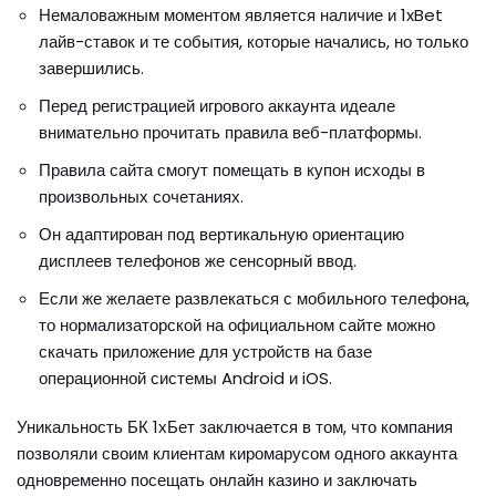
Немаловажным моментом является наличие и 1xBet
лайв-ставок и те события, которые начались, но только
завершились.
Перед регистрацией игрового аккаунта идеале
внимательно прочитать правила веб-платформы.
Правила сайта смогут помещать в купон исходы в
произвольных сочетаниях.
Он адаптирован под вертикальную ориентацию
дисплеев телефонов же сенсорный ввод.
Если же желаете развлекаться с мобильного телефона,
то нормализаторской на официальном сайте можно
скачать приложение для устройств на базе
операционной системы Android и iOS.
Уникальность БК 1хБет заключается в том, что компания
позволяли своим клиентам киромарусом одного аккаунта
одновременно посещать онлайн казино и заключать