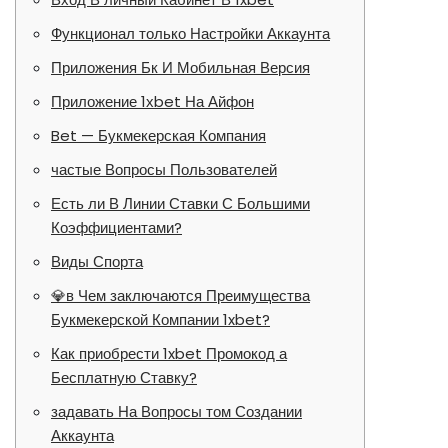
Функционал только Настройки Аккаунта
Приложения Бк И Мобильная Версия
Приложение 1хbet На Айфон
Bet — Букмекерская Компания
частые Вопросы Пользователей
Есть ли В Линии Ставки С Большими
Коэффициентами?
Виды Спорта
💎в Чем заключаются Преимущества
Букмекерской Компании 1xbet?
Как приобрести 1xbet Промокод а
Бесплатную Ставку?
задавать На Вопросы том Создании
Аккаунта