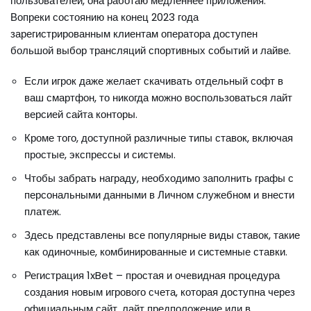
пользователей, она работаю медленнее приложения.
Вопреки состоянию на конец 2023 года
зарегистрированным клиентам оператора доступен
большой выбор трансляций спортивных событий и лайве.
Если игрок даже желает скачивать отдельный софт в
ваш смартфон, то никогда можно воспользоваться лайт
версией сайта конторы.
Кроме того, доступной различные типы ставок, включая
простые, экспрессы и системы.
Чтобы забрать награду, необходимо заполнить графы с
персональными данными в Личном служебном и внести
платеж.
Здесь представлены все популярные виды ставок, такие
как одиночные, комбинированные и системные ставки.
Регистрация 1xBet – простая и очевидная процедура
создания новым игрового счета, которая доступна через
официальным сайт, лайт предположение или в