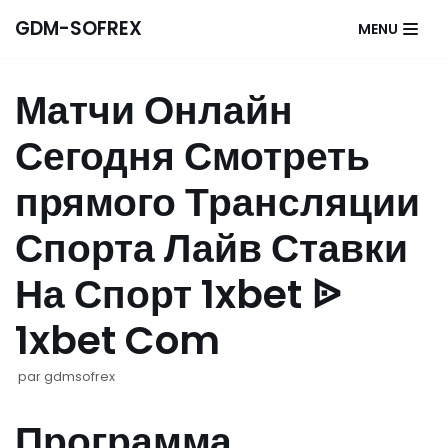
Aller
GDM-SOFREX
MENU
au
contenu
Матчи Онлайн
Сегодня Смотреть
прямого Трансляции
Спорта Лайв Ставки
На Спорт 1xbet ᐉ
1xbet Com
par
gdmsofrex
Программа