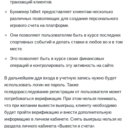
транзакций клиентов.
Букмекер 1xBet предоставляет клиентам несколько
различных позволяющих для создания персонального
игрового счета на платформе.
Они позволяют пользователям быть в курсе последних
спортивных событий и делать ставки в любое во и в том
месте.
Это позволяет быть в курсе своих финансовых
операций и контролировать эту активность на сайте.
В дальнейшем ддя входа в учетную запись нужно будет
использовать логин же пароль. Также
псевдорасследование регистрации от пользователя может
потребоваться верификация. При этом нельзя понимать,
что при желании вывести выигрыш, клиенту необходимо
будет пройти верификацию и внести дополнительную
информацию в личном кабинете. Снять выигрыш нельзя из
раздела личного кабинета «Вывести и счета».