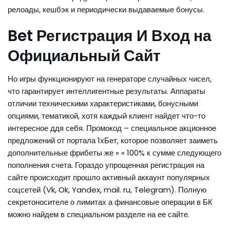
релоады, кешбэк и периодически выдаваемые бонусы.
Bet Регистрация И Вход на
Официальный Сайт
Но игры функционируют на генераторе случайных чисел,
что гарантирует интеллигентные результаты. Аппараты
отличии техническими характеристиками, бонусными
опциями, тематикой, хотя каждый клиент найдет что-то
интересное ддя себя. Промокод – специальное акционное
предложений от портала 1хБет, которое позволяет заиметь
дополнительные фрибеты же » « 100% к сумме следующего
пополнения счета. Гораздо упрощенная регистрация на
сайте происходит прошло активный аккаунт популярных
соцсетей (Vk, Ok, Yandex, mail. ru, Telegram). Полную
секретоносителе о лимитах а финансовые операции в БК
можно найдем в специальном разделе на ее сайте.