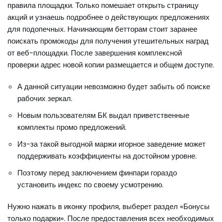
правила площадки. Только помешает открыть страницу
акций и узнаешь подробнее о действующих предложениях
для подопечных. Начинающим бетторам стоит заранее
поискать промокоды для получения утешительных наград
от веб-площадки. После завершения комплексной
проверки адрес новой копии размещается и общем доступе.
А данной ситуации невозможно будет забыть об поиске
рабочих зеркал.
Новым пользователям БК выдал приветственные
комплекты промо предложений.
Из-за такой выгодной маржи игорное заведение может
поддерживать коэффициенты на достойном уровне.
Поэтому перед заключением финпари гораздо
установить индекс по своему усмотрению.
Нужно нажать в иконку профиля, выберет раздел «Бонусы
только подарки». После предоставления всех необходимых