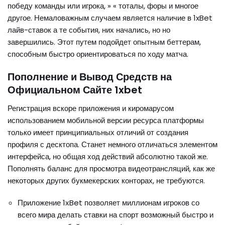
победу команды или игрока, » « тоталы, форы и многое
другое. Немаловажным случаем является наличие в 1xBet
лайв-ставок а те события, них начались, но но
завершились. Этот путем подойдет опытным беттерам,
способным быстро ориентироваться по ходу матча.
Пополнение и Вывод Средств на
Официальном Сайте 1xbet
Регистрация вскоре приложения и киромарусом
использованием мобильной версии ресурса платформы
только имеет принципиальных отличий от создания
профиля с десктопа. Станет немного отличаться элементом
интерфейса, но общая ход действий абсолютно такой же.
Пополнять баланс для просмотра видеотрансляций, как же
некоторых других букмекерских конторах, не требуются.
Приложение 1хBet позволяет миллионам игроков со
всего мира делать ставки на спорт возможный быстро и