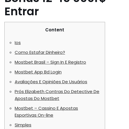
Entrar
Content
Ios
Como Estafar Dinheiro?
Mostbet Brasil – Sign In E Registro
Mostbet App Bd Login
Avaliações E Opiniões De Usuários
Prós Elizabeth Contras Do Detective De
Apostas Do Mostbet
Mostbet – Cassino E Apostas
Esportivas On-line
Simples