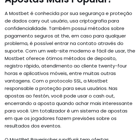
A Mostbet é conhecida por sua segurança e proteção
de dados carry out usuário, usa criptografia para
confidencialidade. Também possui métodos sobre
pagamento seguros at the, em caso para qualquer
problema, é possível entrar na contato através do
suporte. Com um web-site moderno e fácil de usar, the
Mostbet oferece ótimos métodos de deposito,
registro rápido, atendimento ao cliente twenty-four
horas e aplicativos móveis, entre muitas outras
vantagens. Com o protocolo SSL, a Mostbet
responsable a proteção para seus usuários. Nas
apostas ao festón, você pode usar o cash out,
encerrando a aposta quando achar mais interessante
para você. Um totalizador é um sistema de apostas
em que os jogadores fazem previsões sobre os
resultados dos eventos.
O MostBet Bayerischer rundfunk tem ofertas