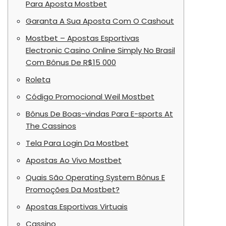
Para Aposta Mostbet
Garanta A Sua Aposta Com O Cashout
Mostbet – Apostas Esportivas
Electronic Casino Online Simply No Brasil
Com Bônus De R$15 000
Roleta
Código Promocional Weil Mostbet
Bônus De Boas-vindas Para E-sports At
The Cassinos
Tela Para Login Da Mostbet
Apostas Ao Vivo Mostbet
Quais São Operating System Bônus E
Promoções Da Mostbet?
Apostas Esportivas Virtuais
Cassino