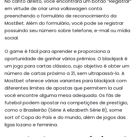
No canto direito, você encontrará um botão “Registrar”
em virtude de criar uma volkswagen conta
preenchendo o formulário de reconocimiento da
MostBet. Além do formulário, você pode se registrar
possuindo seu número sobre telefone, e-mail ou mídia
social.
O game é fácil para aprender e proporciona a
oportunidade de ganhar vários prêmios. O blackjack é
um jogo para cartas clássico, cujo objetivo é obter um
número de cartas próximo a 21, sem ultrapassá-lo. A
Mostbet oferece várias variantes para blackjack com
diferentes limites de apostas que permitem la cual
você encontre alguma mesa adequada. Os fãs de
futebol podem apostar na competições de prestígio,
como o Brasileirão (Série A elizabeth Série B), some
sort of Copa do País e do mundo, além de jogos das
ligas lozano e feminina.