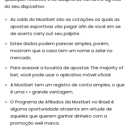
do seu dispositivo.
As odds do Mostbet são as cotações os quais as
apostas esportivas vão pagar afin de você em se
de acerto carry out seu palpite.
Estes dados podem parecer simples, porém,
mostram que a casa tem um nome a zelar no
mercado.
Para acessar a locuinta de apostas The majority of
bet, você pode usar o aplicativo móvel oficial.
A Mostbet tem um registro de conta simples, o que
é uma » « grande vantagem.
O Programa de Afiliados da Mostbet no Brasil é
alguma oportunidade atraente em virtude de
aqueles que querem ganhar dinheiro com a
promoção weil marca.