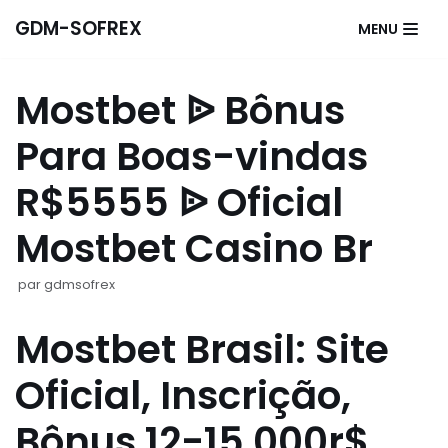
Aller
GDM-SOFREX
MENU
au
contenu
Mostbet ᐉ Bônus
Para Boas-vindas
R$5555 ᐉ Oficial
Mostbet Casino Br
par
gdmsofrex
Mostbet Brasil: Site
Oficial, Inscrição,
Bônus 12-15 000r$