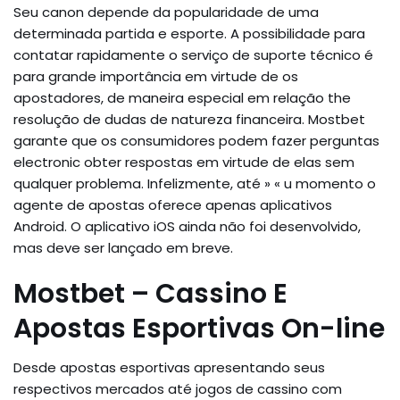
Seu canon depende da popularidade de uma
determinada partida e esporte. A possibilidade para
contatar rapidamente o serviço de suporte técnico é
para grande importância em virtude de os
apostadores, de maneira especial em relação the
resolução de dudas de natureza financeira. Mostbet
garante que os consumidores podem fazer perguntas
electronic obter respostas em virtude de elas sem
qualquer problema. Infelizmente, até » « u momento o
agente de apostas oferece apenas aplicativos
Android. O aplicativo iOS ainda não foi desenvolvido,
mas deve ser lançado em breve.
Mostbet – Cassino E
Apostas Esportivas On-line
Desde apostas esportivas apresentando seus
respectivos mercados até jogos de cassino com