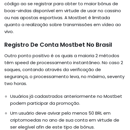
código ao se registrar para obter to maior bônus de
boas-vindas disponível em virtude de usar no cassino
ou nas apostas esportivas. A Mostbet é limitada
quanto a realização sobre transmissões em vídeo ao
vivo.
Registro De Conta Mostbet No Brasil
Outro ponto positivo é os quais a maioria 2 métodos
têm speed de processamento instantâneo. No caso 2
saques, contando através da verificação de
segurança, o processamento leva, no máximo, seventy
two horas.
Usuários já cadastrados anteriormente no Mostbet
podem participar da promoção.
Um usuário deve avivar pelo menos 50 BRL em
criptomoedas no ano de sua conta em virtude de
ser elegível afin de este tipo de bônus.