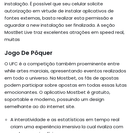
instalação. É possível que seu celular solicite
autorização em virtude de instalar aplicativos de
fontes externas, basta realizar esta permissão e
aguardar a new instalação ser finalizada. A seção
MostBet Live traz excelentes atrações em speed real,
muitas
Jogo De Pôquer
O UFC é a competição também proeminente entre
while artes marciais, apresentando eventos realizados
em todo o universo. Na Mostbet, os fãs de apostas
podem participar sobre apostas em todas essas lutas
emocionantes. O aplicativo Mostbet é gratuito,
soportable e moderno, possuindo um design
semelhante ao do internet site.
A interatividade e as estatísticas em tempo real
criam uma experiência imersiva la cual rivaliza com