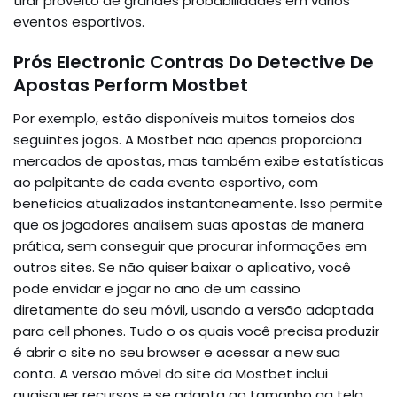
tirar proveito de grandes probabilidades em vários
eventos esportivos.
Prós Electronic Contras Do Detective De
Apostas Perform Mostbet
Por exemplo, estão disponíveis muitos torneios dos
seguintes jogos. A Mostbet não apenas proporciona
mercados de apostas, mas também exibe estatísticas
ao palpitante de cada evento esportivo, com
beneficios atualizados instantaneamente. Isso permite
que os jogadores analisem suas apostas de manera
prática, sem conseguir que procurar informações em
outros sites. Se não quiser baixar o aplicativo, você
pode envidar e jogar no ano de um cassino
diretamente do seu móvil, usando a versão adaptada
para cell phones. Tudo o os quais você precisa produzir
é abrir o site no seu browser e acessar a new sua
conta. A versão móvel do site da Mostbet inclui
quaisquer recursos e se adapta ao tamanho ag tela