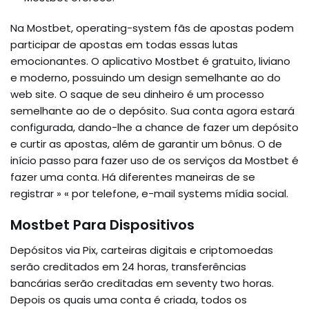
Na Mostbet, operating-system fãs de apostas podem
participar de apostas em todas essas lutas
emocionantes. O aplicativo Mostbet é gratuito, liviano
e moderno, possuindo um design semelhante ao do
web site. O saque de seu dinheiro é um processo
semelhante ao de o depósito. Sua conta agora estará
configurada, dando-lhe a chance de fazer um depósito
e curtir as apostas, além de garantir um bônus. O de
início passo para fazer uso de os serviços da Mostbet é
fazer uma conta. Há diferentes maneiras de se
registrar » « por telefone, e-mail systems mídia social.
Mostbet Para Dispositivos
Depósitos via Pix, carteiras digitais e criptomoedas
serão creditados em 24 horas, transferências
bancárias serão creditadas em seventy two horas.
Depois os quais uma conta é criada, todos os