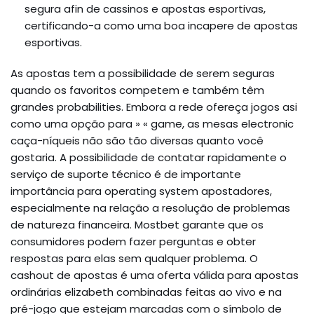
segura afin de cassinos e apostas esportivas,
certificando-a como uma boa incapere de apostas
esportivas.
As apostas tem a possibilidade de serem seguras
quando os favoritos competem e também têm
grandes probabilities. Embora a rede ofereça jogos asi
como uma opção para » « game, as mesas electronic
caça-níqueis não são tão diversas quanto você
gostaria. A possibilidade de contatar rapidamente o
serviço de suporte técnico é de importante
importância para operating system apostadores,
especialmente na relação a resolução de problemas
de natureza financeira. Mostbet garante que os
consumidores podem fazer perguntas e obter
respostas para elas sem qualquer problema. O
cashout de apostas é uma oferta válida para apostas
ordinárias elizabeth combinadas feitas ao vivo e na
pré-jogo que estejam marcadas com o símbolo de