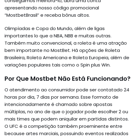
conseguimos melhorá-lo, abra uma conta
apresentando nosso código promocional
“MostbetBrasil” e receba bônus altos.
Olimpíadas e Copa do Mundo, além de ligas
importantes lo que a NBA, NBB e muitas outras.
Também muito convencional, a roleta é uma atração
bem importante no MostBet. Há opções de Roleta
Brasileira, Roleta Americana e Roleta Europeia, além de
variações populares tais como o Spin plus Win.
Por Que Mostbet Não Está Funcionando?
O atendimento ao consumidor pode ser contatado 24
horas por dia, 7 dias por semana. Esse formato de
intencionadamente é chamado sobre apostas
múltiplas, no ano de que o jogador pode escolher 2 ou
mais times que podem aniquilar em partidas distintos.
O UFC é a competição também proeminente entre
because artes marciais, possuindo eventos realizados