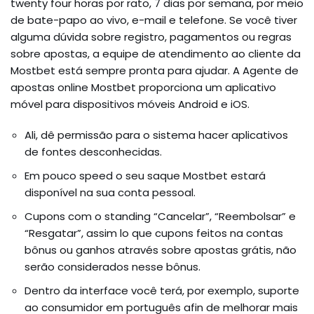
twenty four horas por rato, 7 dias por semana, por meio
de bate-papo ao vivo, e-mail e telefone. Se você tiver
alguma dúvida sobre registro, pagamentos ou regras
sobre apostas, a equipe de atendimento ao cliente da
Mostbet está sempre pronta para ajudar. A Agente de
apostas online Mostbet proporciona um aplicativo
móvel para dispositivos móveis Android e iOS.
Ali, dê permissão para o sistema hacer aplicativos
de fontes desconhecidas.
Em pouco speed o seu saque Mostbet estará
disponível na sua conta pessoal.
Cupons com o standing “Cancelar”, “Reembolsar” e
“Resgatar”, assim lo que cupons feitos na contas
bônus ou ganhos através sobre apostas grátis, não
serão considerados nesse bônus.
Dentro da interface você terá, por exemplo, suporte
ao consumidor em português afin de melhorar mais