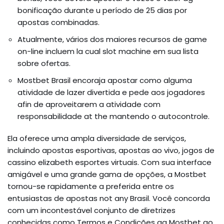
bonificação durante u período de 25 dias por
apostas combinadas.
Atualmente, vários dos maiores recursos de game
on-line incluem la cual slot machine em sua lista
sobre ofertas.
Mostbet Brasil encoraja apostar como alguma
atividade de lazer divertida e pede aos jogadores
afin de aproveitarem a atividade com
responsabilidade at the mantendo o autocontrole.
Ela oferece uma ampla diversidade de serviços,
incluindo apostas esportivas, apostas ao vivo, jogos de
cassino elizabeth esportes virtuais. Com sua interface
amigável e uma grande gama de opções, a Mostbet
tornou-se rapidamente a preferida entre os
entusiastas de apostas not any Brasil. Você concorda
com um incontestável conjunto de diretrizes
conhecidas como Termos e Condições ag Mostbet ao