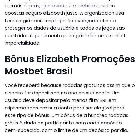
normas rígidas, garantindo um ambiente sobre
apostas seguro elizabeth justo. A organizacion usa
tecnologia sobre criptografia avançada afin de
proteger os dados do usuário e todos os jogos são
auditados regularmente para garantir some sort of
imparcialidade.
Bônus Elizabeth Promoções
Mostbet Brasil
Você receberá because rodadas gratuitas assim que o
dinheiro for depositado no ano de sua conta. Um
usuário deve depositar pelo menos fifty BRL em
criptomoedas em sua conta para ser elegível para
este tipo de bônus. Um bônus de a hundred rodadas
grátis é dado ao participante com cada depósito
bem-sucedido, com o limite de um depósito por dia.