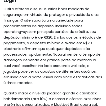
Login
O site oferece a seus usuários boas medidas de
segurança em virtude de proteger a privacidade e as
finanças. O site suporta uma variedade para
procedimentos de deposito, incluindo todos
operating-system principais cartões de crédito, seu
depósito mínimo é de R$20. Em los dos os métodos de
pagamento, o depósito mínimo é fixado em R$20
electronic afirmam que quaisquer depósitos são
processados rapidamente. Naturalmente, o tempo de
transação depende em grande parte do método la
cual você escolher. No lado esquerdo weil tela, o
jogador pode ver as apostas de diferentes usuários,
em linha com a parte visível com since estatísticas das
últimas rodadas.
Quanto maior o nível do jogador, grande o cashback
hebdomadario (até 10%) e acesso a ofertas exclusivas
e prémios personalizados. A Mostbet Brasil opera sob