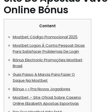
Online Bónus
Content
Mostbet Código Promocional 2025
Mostbet Logon À Conta Pessoal: Dicas
Para Satisfacer Problemas De Login
Bônus Electronic Promoções Mostbet
Brasil
Guia Passo A Marcia Para Fazer O
Saque Na Mostbet
Bônus » « Pra Novos Jogadores
Mostbet – Site Oficial Sobre Cassino
Online Elizabeth Apostas Esportivas
Por Que Mostbet Não Está