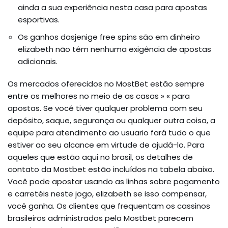
ainda a sua experiência nesta casa para apostas
esportivas.
Os ganhos dasjenige free spins são em dinheiro
elizabeth não têm nenhuma exigência de apostas
adicionais.
Os mercados oferecidos no MostBet estão sempre
entre os melhores no meio de as casas » « para
apostas. Se você tiver qualquer problema com seu
depósito, saque, segurança ou qualquer outra coisa, a
equipe para atendimento ao usuario fará tudo o que
estiver ao seu alcance em virtude de ajudá-lo. Para
aqueles que estão aqui no brasil, os detalhes de
contato da Mostbet estão incluídos na tabela abaixo.
Você pode apostar usando as linhas sobre pagamento
e carretéis neste jogo, elizabeth se isso compensar,
você ganha. Os clientes que frequentam os cassinos
brasileiros administrados pela Mostbet parecem