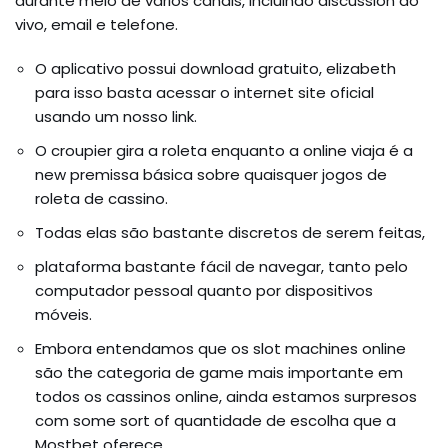
durante meio de vários canais, incluindo discussion ao
vivo, email e telefone.
O aplicativo possui download gratuito, elizabeth
para isso basta acessar o internet site oficial
usando um nosso link.
O croupier gira a roleta enquanto a online viaja é a
new premissa básica sobre quaisquer jogos de
roleta de cassino.
Todas elas são bastante discretos de serem feitas,
plataforma bastante fácil de navegar, tanto pelo
computador pessoal quanto por dispositivos
móveis.
Embora entendamos que os slot machines online
são the categoria de game mais importante em
todos os cassinos online, ainda estamos surpresos
com some sort of quantidade de escolha que a
Mostbet oferece.