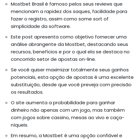
Mostbet Brasil é famoso pelos seus reviews que
mencionam a rapidez dos saques, facilidade para
fazer o registro, assim como some sort of
simplicidade da software.
Este post apresenta como objetivo fornecer uma
análise abrangente da Mostbet, destacando seus
recursos, benefícios e por o qual ela se destaca no
concorrido setor de apostas on-line.
Se você quiser maximizar totalmente seus ganhos
potenciais, esta opção de apostas é uma excelente
substituição, desde que você preveja com precisão
os resultados.
O site aumenta a probabilidade para ganhar
dinheiro não apenas com um jogo, mas também
com jogos sobre cassino, mesas ao vivo e caça-
níqueis.
Em resumo, a Mostbet é uma opção confiável e