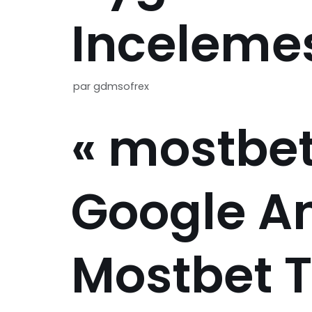
Incelemes
par
gdmsofrex
« mostbet 
Google An
Mostbet T