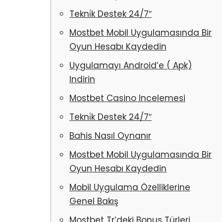
Tekni̇k Destek 24/7″
Mostbet Mobil Uygulamasında Bir
Oyun Hesabı Kaydedin
Uygulamayı Android’e ( Apk)
Indirin
Mostbet Casino Incelemesi
Tekni̇k Destek 24/7″
Bahis Nasıl Oynanır
Mostbet Mobil Uygulamasında Bir
Oyun Hesabı Kaydedin
Mobil Uygulama Özelliklerine
Genel Bakış
Mostbet Tr’deki Bonus Türleri