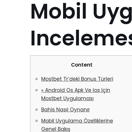
Mobil Uy
Incelemes
Content
Mostbet Tr’deki Bonus Türleri
« Android Os Apk Ve Ios Için
Mostbet Uygulaması
Bahis Nasıl Oynanır
Mobil Uygulama Özelliklerine
Genel Bakış