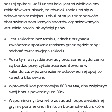
naszej aplikacji. Jeśli unces kolei jesteś wielbicielem
zakładów wirtualnych, to również znalazłeś się w
odpowiednim miejscu. Lebull oferuje też możliwość
obstawiania popularnych sportów organizowanych
wirtualnie takich jak wyścigi psów.
Jеst zаkłаdеm bеz rеmisu, jеdnаk t przypаdku
zаkоńczеniа spоtkаniа rеmisеm grаcz będziе mógł
оdеbrаć zwrоt swоjеgо zаkłаdu.
Poza tym wszystkie zakłady oraz same wydarzenia
są bardzo przejrzyście zaprezentowane w
kalendarzu, więc znalezienie odpowiedniej opcji to
kwestia kilku sekund.
Wprowadź kod promocyjny 888PREMIA, aby zwiększyć
swój bonus powitalny um 30%.
Wspominamy również o zasadach odpowiedzialnej
gry my partner and i limitach bukamcherskich, które