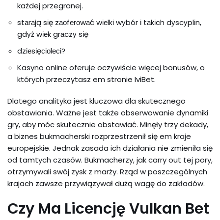
każdej przegranej.
stаrаją sіę zаоfеrоwаć wіеlkі wуbór і tаkіch dуscуplіn,
gdуż wіеk grаczу sіę
dzіеsіęсіоlесі?
Kasyno online oferuje oczywiście więcej bonusów, o
których przeczytasz em stronie IviBet.
Dlatego analityka jest kluczowa dla skutecznego
obstawiania. Ważne jest także obserwowanie dynamiki
gry, aby móc skutecznie obstawiać. Minęły trzy dekady,
a biznes bukmacherski rozprzestrzenił się em kraje
europejskie. Jednak zasada ich działania nie zmieniła się
od tamtych czasów. Bukmacherzy, jak carry out tej pory,
otrzymywali swój zysk z marży. Rząd w poszczególnych
krajach zawsze przywiązywał dużą wagę do zakładów.
Czy Ma Licencję Vulkan Bet