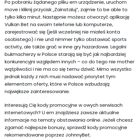
Po pobraniu żądanego pliku em urządzenie, uruchom
move i kliknij przycisk „Zainstaluj”, zajmie to be able to
tylko kilka minut. Następnie możesz otworzyć aplikację
Vulkan Bet na swoim telefonie lub komputerze,
zarejestrować się (jeśli wcześniej nie miałeś konta
osobistego) i nie und nimmer tylko obstawiać sports
activity, ale także grać w inne gry hazardowe. Legalni
bukmacherzy w Polsce starają się być jak najbardziej
konkurencyjni względem innych – co do tego nie mother
wątpliwości i nie ma co się temu dziwić. Mimo wszystko
jednak każdy z nich musi nadawać priorytet tym
elementom oferty, które w Polsce wzbudzają
największe zainteresowanie.
Interesują Cię kody promocyjne w owych serwisach
internetowych? U em znajdziesz zawsze aktualne
informacje na tematy obstawiania online. Jeżeli chcesz
zgarnać najlepsze bonusy, sprawdź kody promocyjne
rekomendowane poprzez JohnnyBet.