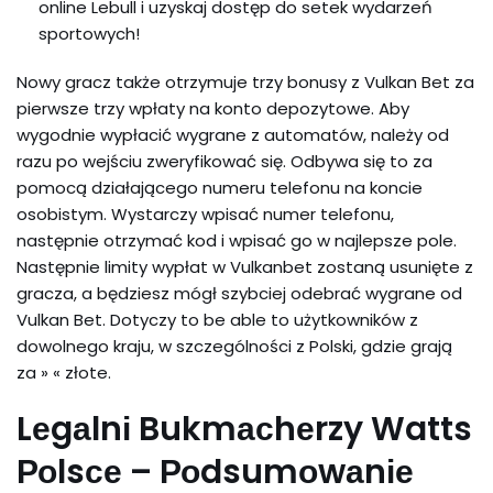
online Lebull i uzyskaj dostęp do setek wydarzeń
sportowych!
Nowy gracz także otrzymuje trzy bonusy z Vulkan Bet za
pierwsze trzy wpłaty na konto depozytowe. Aby
wygodnie wypłacić wygrane z automatów, należy od
razu po wejściu zweryfikować się. Odbywa się to za
pomocą działającego numeru telefonu na koncie
osobistym. Wystarczy wpisać numer telefonu,
następnie otrzymać kod i wpisać go w najlepsze pole.
Następnie limity wypłat w Vulkanbet zostaną usunięte z
gracza, a będziesz mógł szybciej odebrać wygrane od
Vulkan Bet. Dotyczy to be able to użytkowników z
dowolnego kraju, w szczególności z Polski, gdzie grają
za » « złote.
Lеgаlnі Bukmасhеrzy Watts
Роlsсе – Роdsumоwаnіе