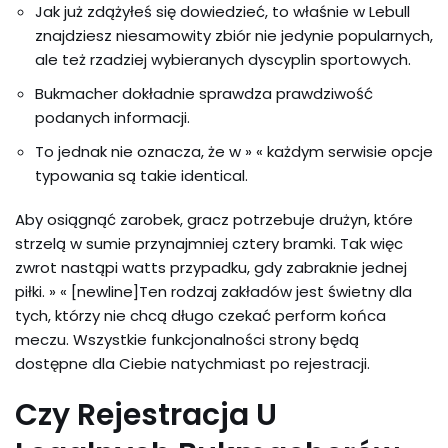
Jak już zdążyłeś się dowiedzieć, to właśnie w Lebull
znajdziesz niesamowity zbiór nie jedynie popularnych,
ale też rzadziej wybieranych dyscyplin sportowych.
Bukmacher dokładnie sprawdza prawdziwość
podanych informacji.
To jednak nie oznacza, że w » « każdym serwisie opcje
typowania są takie identical.
Aby osiągnąć zarobek, gracz potrzebuje drużyn, które
strzelą w sumie przynajmniej cztery bramki. Tak więc
zwrot nastąpi watts przypadku, gdy zabraknie jednej
piłki. » « [newline]Ten rodzaj zakładów jest świetny dla
tych, którzy nie chcą długo czekać perform końca
meczu. Wszystkie funkcjonalności strony będą
dostępne dla Ciebie natychmiast po rejestracji.
Czy Rejestracja U