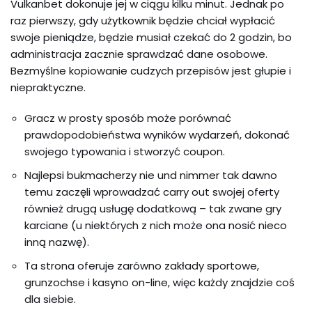
Vulkanbet dokonuje jej w ciągu kilku minut. Jednak po
raz pierwszy, gdy użytkownik będzie chciał wypłacić
swoje pieniądze, będzie musiał czekać do 2 godzin, bo
administracja zacznie sprawdzać dane osobowe.
Bezmyślne kopiowanie cudzych przepisów jest głupie i
niepraktyczne.
Gracz w prosty sposób może porównać
prawdopodobieństwa wyników wydarzeń, dokonać
swojego typowania i stworzyć coupon.
Najlepsi bukmacherzy nie und nimmer tak dawno
temu zaczęli wprowadzać carry out swojej oferty
również drugą usługę dodatkową – tak zwane gry
karciane (u niektórych z nich może ona nosić nieco
inną nazwę).
Ta strona oferuje zarówno zakłady sportowe,
grunzochse i kasyno on-line, więc każdy znajdzie coś
dla siebie.