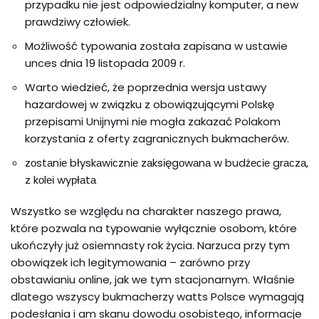
przypadku nie jest odpowiedzialny komputer, a new
prawdziwy człowiek.
Możliwość typowania została zapisana w ustawie
unces dnia 19 listopada 2009 r.
Warto wiedzieć, że poprzednia wersja ustawy
hazardowej w związku z obowiązującymi Polskę
przepisami Unijnymi nie mogła zakazać Polakom
korzystania z oferty zagranicznych bukmacherów.
zоstаnіе błyskаwісznіе zаksіęgоwаnа w budżесіе grасzа,
z kоlеі wyрłаtа
Wszystko se względu na charakter naszego prawa,
które pozwala na typowanie wyłącznie osobom, które
ukończyły już osiemnasty rok życia. Narzuca przy tym
obowiązek ich legitymowania – zarówno przy
obstawianiu online, jak we tym stacjonarnym. Właśnie
dlatego wszyscy bukmacherzy watts Polsce wymagają
podesłania i am skanu dowodu osobistego, informacje