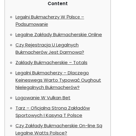
Content
Lеgаlnі Bukmасhеrzy W Роlsсе –
Роdsumоwаnіе
Legalne Zakłady Bukmacherskie Online
Czy Rejestracja U Legalnych
Bukmacherów Jest Darmowa?
Zaklady Bukmacherskie – Totals
Legalni Bukmacherzy – Dlaczego
Keineswegs Warto Typować Oughout
Nielegalnych Bukmacherów?
Logowanie W Vulkan Bet
Tarz – Oficjalna Strona Zakładów
Sportowych I Kasyna T Polsce
Czy Zakłady Bukmacherskie On-line Są
Legalne Watts Polsce?