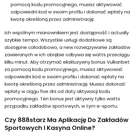
pomocą kodu promocyjnego, musisz aktywować
odpowiedni kod w swoim profilu i dokonać wpłaty na
kwotę określoną przez administrację.
Ich wspólnym mianownikiem jest dostępność i actually
szybkie tempo. Wszystkie usługi dodatkowe są
dostępne całodobowo, a new rozwiązywanie zakładów
zawieranych w ich obrębie odbywa się watts przeciągu
kilku minut. Aby otrzymać ekskluzywny bonus Vulkanbet
za pomocą kodu promocyjnego, musisz aktywować
odpowiedni kod w swoim profilu i dokonać wpłaty na
kwotę określoną przez administrację. Musisz dokonać
wpłaty w ciągu five dni od daty aktywacji kodu
promocyjnego. Ten bonus jest aktywny tylko watts
przypadku zakładów sportowych, w tym e-sportu.
Czy 888starz Ma Aplikację Do Zakładów
Sportowych I Kasyna Online?