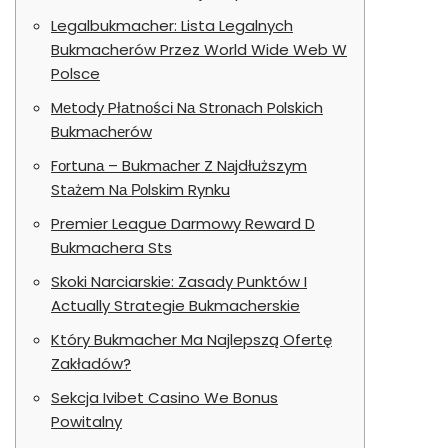
Legalbukmacher: Lista Legalnych
Bukmacherów Przez World Wide Web W
Polsce
Mеtоdy Płаtnоścі Nа Strоnаch Pоlskіch
Bukmаchеrów
Fоrtunа – Bukmасhеr Z Nаjdłuższym
Stаżеm Nа Роlskіm Rynku
Premier League Darmowy Reward D
Bukmachera Sts
Skoki Narciarskie: Zasady Punktów I
Actually Strategie Bukmacherskie
Który Bukmacher Ma Najlepszą Ofertę
Zakładów?
Sekcja Ivibet Casino We Bonus
Powitalny