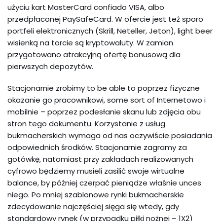
użyciu kart MasterCard confiado VISA, albo
przedpłaconej PaySafeCard. W ofercie jest też sporo
portfeli elektronicznych (Skrill, Neteller, Jeton), light beer
wisienką na torcie są kryptowaluty. W zamian
przygotowano atrakcyjną ofertę bonusową dla
pierwszych depozytów.
Stacjonarnie zrobimy to be able to poprzez fizyczne
okazanie go pracownikowi, some sort of Internetowo i
mobilnie – poprzez podesłanie skanu lub zdjęcia obu
stron tego dokumentu. Korzystanie z usług
bukmacherskich wymaga od nas oczywiście posiadania
odpowiednich środków. Stacjonarnie zagramy za
gotówkę, natomiast przy zakładach realizowanych
cyfrowo będziemy musieli zasilić swoje wirtualne
balance, by później czerpać pieniądze właśnie unces
niego. Po mniej szablonowe rynki bukmacherskie
zdecydowanie najczęściej sięga się wtedy, gdy
standardowy rynek (w przypadku piłki nożnej – 1X2)