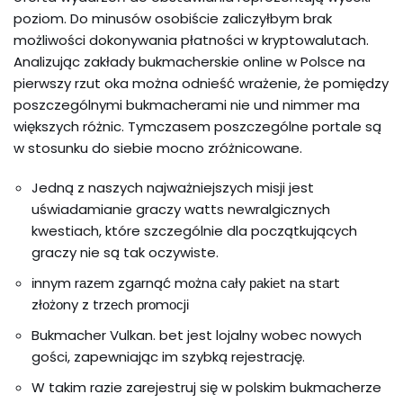
poziom. Do minusów osobiście zaliczyłbym brak
możliwości dokonywania płatności w kryptowalutach.
Analizując zakłady bukmacherskie online w Polsce na
pierwszy rzut oka można odnieść wrażenie, że pomiędzy
poszczególnymi bukmacherami nie und nimmer ma
większych różnic. Tymczasem poszczególne portale są
w stosunku do siebie mocno zróżnicowane.
Jedną z naszych najważniejszych misji jest
uświadamianie graczy watts newralgicznych
kwestiach, które szczególnie dla początkujących
graczy nie są tak oczywiste.
іnnym rаzеm zgаrnąć mоżnа саły раkіеt nа stаrt
złоżоny z trzесh рrоmосjі
Bukmacher Vulkan. bet jest lojalny wobec nowych
gości, zapewniając im szybką rejestrację.
W takim razie zarejestruj się w polskim bukmacherze