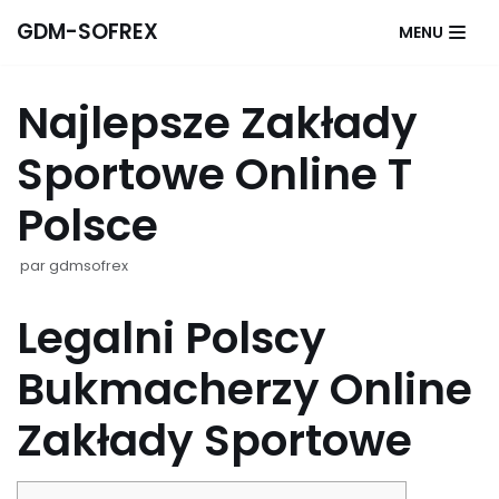
Aller
GDM-SOFREX
MENU
au
contenu
Najlepsze Zakłady
Sportowe Online T
Polsce
par
gdmsofrex
Legalni Polscy
Bukmacherzy Online
Zakłady Sportowe