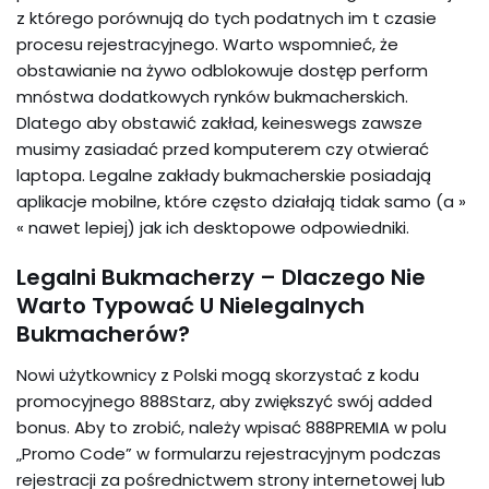
z którego porównują do tych podatnych im t czasie
procesu rejestracyjnego. Warto wspomnieć, że
obstawianie na żywo odblokowuje dostęp perform
mnóstwa dodatkowych rynków bukmacherskich.
Dlatego aby obstawić zakład, keineswegs zawsze
musimy zasiadać przed komputerem czy otwierać
laptopa. Legalne zakłady bukmacherskie posiadają
aplikacje mobilne, które często działają tidak samo (a »
« nawet lepiej) jak ich desktopowe odpowiedniki.
Legalni Bukmacherzy – Dlaczego Nie
Warto Typować U Nielegalnych
Bukmacherów?
Nowi użytkownicy z Polski mogą skorzystać z kodu
promocyjnego 888Starz, aby zwiększyć swój added
bonus. Aby to zrobić, należy wpisać 888PREMIA w polu
„Promo Code” w formularzu rejestracyjnym podczas
rejestracji za pośrednictwem strony internetowej lub