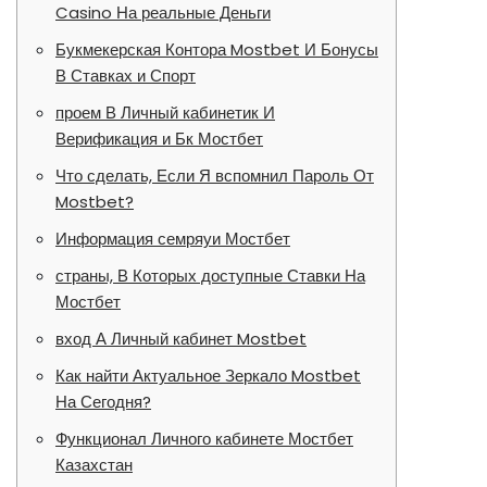
Casino На реальные Деньги
Букмекерская Контора Mostbet И Бонусы
В Ставках и Спорт
проем В Личный кабинетик И
Верификация и Бк Мостбет
Что сделать, Если Я вспомнил Пароль От
Mostbet?
Информация семряуи Мостбет
страны, В Которых доступные Ставки На
Мостбет
вход А Личный кабинет Mostbet
Как найти Актуальное Зеркало Mostbet
На Сегодня?
Функционал Личного кабинете Мостбет
Казахстан