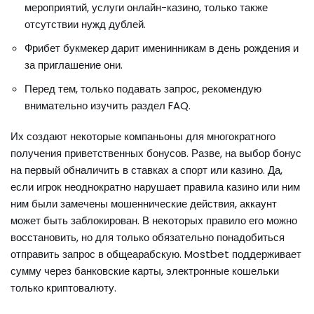
мероприятий, услуги онлайн-казино, только также
отсутствии нужд дублей.
Фрибет букмекер дарит именинникам в день рождения и
за приглашение они.
Перед тем, только подавать запрос, рекомендую
внимательно изучить раздел FAQ.
Их создают некоторые компаньоны для многократного
получения приветственных бонусов. Разве, на выбор бонус
на первый обналичить в ставках а спорт или казино. Да,
если игрок неоднократно нарушает правила казино или ним
ним были замечены мошеннические действия, аккаунт
может быть заблокирован. В некоторых правило его можно
восстановить, но для только обязательно понадобиться
отправить запрос в общеарабскую. Mostbet поддерживает
сумму через банковские карты, электронные кошельки
только криптовалюту.