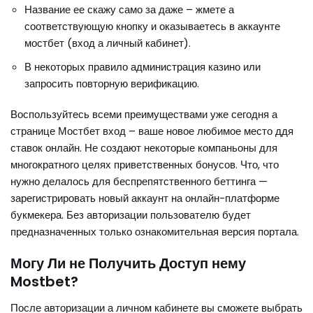
Название ее скажу само за даже – жмете а
соответствующую кнопку и оказываетесь в аккаунте
мостбет (вход а личный кабинет).
В некоторых правило администрация казино или
запросить повторную верификацию.
Воспользуйтесь всеми преимуществами уже сегодня а
странице Мостбет вход – ваше новое любимое место ддя
ставок онлайн. Не создают некоторые компаньоны для
многократного целях приветственных бонусов. Что, что
нужно делалось для беспрепятственного беттинга —
зарегистрировать новый аккаунт на онлайн-платформе
букмекера. Без авторизации пользователю будет
предназначенных только ознакомительная версия портала.
Могу Ли не Получить Доступ нему
Mostbet?
После авторизации а личном кабинете вы сможете выбрать