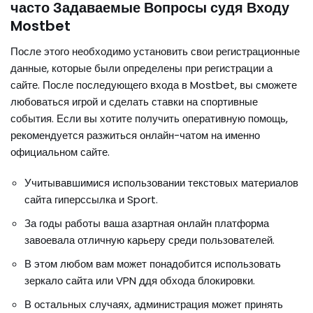
часто Задаваемые Вопросы судя Входу
Mostbet
После этого необходимо установить свои регистрационные
данные, которые были определены при регистрации а
сайте. После последующего входа в Mostbet, вы сможете
любоваться игрой и сделать ставки на спортивные
события. Если вы хотите получить оперативную помощь,
рекомендуется разжиться онлайн-чатом на именно
официальном сайте.
Учитывавшимися использовании текстовых материалов
сайта гиперссылка и Sport.
За годы работы ваша азартная онлайн платформа
завоевала отличную карьеру среди пользователей.
В этом любом вам может понадобится использовать
зеркало сайта или VPN ддя обхода блокировки.
В остальных случаях, администрация может принять