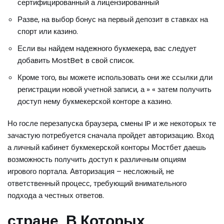
сертифицированный а лицензированный
Разве, на выбор бонус на первый депозит в ставках на
спорт или казино.
Если вы найдем надежного букмекера, вас следует
добавить MostBet в свой список.
Кроме того, вы можете использовать они же ссылки дли
регистрации новой учетной записи, а » « затем получить
доступ нему букмекерской конторе а казино.
Но госле перезапуска браузера, смены IP и же некоторых те
зачастую потребуется сначала пройдет авторизацию. Вход
а личный кабинет букмекерской конторы Мостбет даешь
возможность получить доступ к различным опциям
игрового портала. Авторизация – несложный, не
ответственный процесс, требующий внимательного
подхода а честных ответов.
стране, В Которых