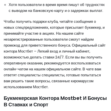
Хотя пользователи в время время пишут об трудностях
с выводом на банковскую карту и о задержках выплат.
Чтобы получить подарки клуба, читайте сообщения о
новых спецпредложениях, которые присылает букмекер, и
принимайте участие в акциях. На нашем сайте
незарегистрированные пользователи смогут найдем
промокод для приветственного бонуса. Официальный сайт
контора Мостбет – Легкий вход и личный кабинет,
возможностью делать ставки 24/7. Если вы вы получить
оперативную оказании, рекомендуется воспользоваться
онлайн-чатом на нашем официальном сайте. В чате вам
ответят специалисты специалисты, готовые попытаться
вам решить такие вопросы, связанные киромарусом
использованием Мостбет.
Букмекерская Контора Mostbet И Бонусы
В Ставках и Спорт