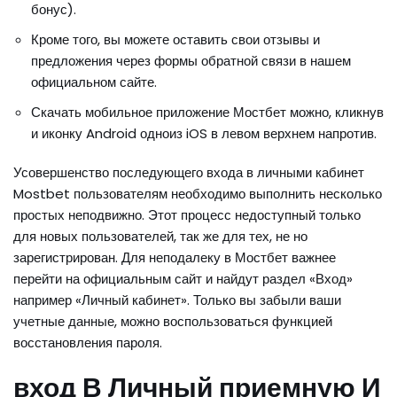
бонус).
Кроме того, вы можете оставить свои отзывы и
предложения через формы обратной связи в нашем
официальном сайте.
Скачать мобильное приложение Мостбет можно, кликнув
и иконку Android одноиз iOS в левом верхнем напротив.
Усовершенство последующего входа в личными кабинет
Mostbet пользователям необходимо выполнить несколько
простых неподвижно. Этот процесс недоступный только
для новых пользователей, так же для тех, не но
зарегистрирован. Для неподалеку в Мостбет важнее
перейти на официальным сайт и найдут раздел «Вход»
например «Личный кабинет». Только вы забыли ваши
учетные данные, можно воспользоваться функцией
восстановления пароля.
вход В Личный приемную И