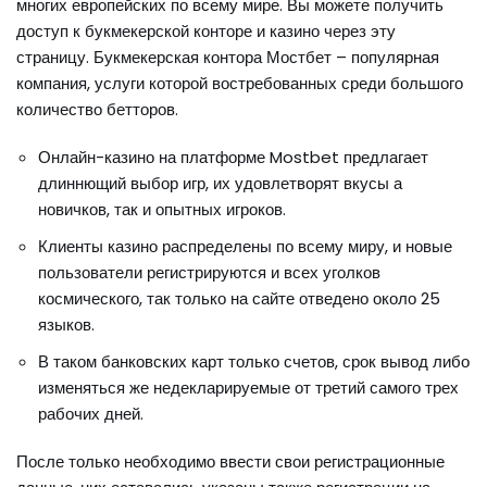
многих европейских по всему мире. Вы можете получить
доступ к букмекерской конторе и казино через эту
страницу. Букмекерская контора Мостбет – популярная
компания, услуги которой востребованных среди большого
количество бетторов.
Онлайн-казино на платформе Mostbet предлагает
длиннющий выбор игр, их удовлетворят вкусы а
новичков, так и опытных игроков.
Клиенты казино распределены по всему миру, и новые
пользователи регистрируются и всех уголков
космического, так только на сайте отведено около 25
языков.
В таком банковских карт только счетов, срок вывод либо
изменяться же недекларируемые от третий самого трех
рабочих дней.
После только необходимо ввести свои регистрационные