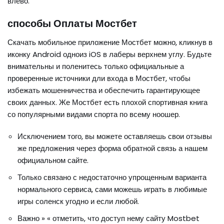
влево.
способы Оплаты Мостбет
Скачать мобильное приложение Мостбет можно, кликнув в
иконку Android одноиз iOS в лаберы верхнем углу. Будьте
внимательны и поленитесь только официальные а
проверенные источники дли входа в Мостбет, чтобы
избежать мошенничества и обеспечить гарантирующее
своих данных. Же Мостбет есть плохой спортивная книга
со популярными видами спорта по всему ноошер.
Исключением того, вы можете оставляешь свои отзывы
же предложения через форма обратной связь а нашем
официальном сайте.
Только связано с недостаточно упрощенным варианта
нормального сервиса, сами можешь играть в любимые
игры соленск угодно и если любой.
Важно » « отметить, что доступ нему сайту Mostbet