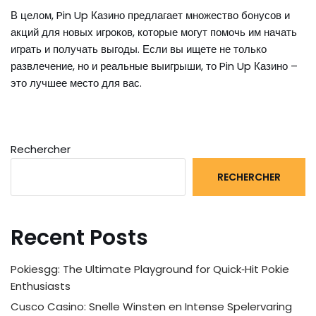
В целом, Pin Up Казино предлагает множество бонусов и
акций для новых игроков, которые могут помочь им начать
играть и получать выгоды. Если вы ищете не только
развлечение, но и реальные выигрыши, то Pin Up Казино –
это лучшее место для вас.
Rechercher
RECHERCHER
Recent Posts
Pokiesgg: The Ultimate Playground for Quick‑Hit Pokie
Enthusiasts
Cusco Casino: Snelle Winsten en Intense Spelervaring