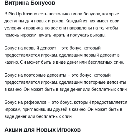
Витрина Бонусов
В Pin Up Казино есть несколько типов бонусов, которые
доступны для новых игроков. Каждый из них имеет свои
условия и правила, но все они направлены на то, чтобы
помочь игрокам начать играть и получать выгоды.
Бонус на первый депозит – это бонус, который
предоставляется игрокам, сделавшим первый депозит в
казино. Он может быть в виде денег или бесплатных спин.
Бонус на повторные депозиты – это бонус, который
предоставляется игрокам, сделавшим повторные депозиты
в казино. Он может быть в виде денег или бесплатных спин.
Бонус на рефералов – это бонус, который предоставляется
игрокам, пригласившим друзей в казино. Он может быть в
виде денег или бесплатных спин.
Акции для Новых Игроков