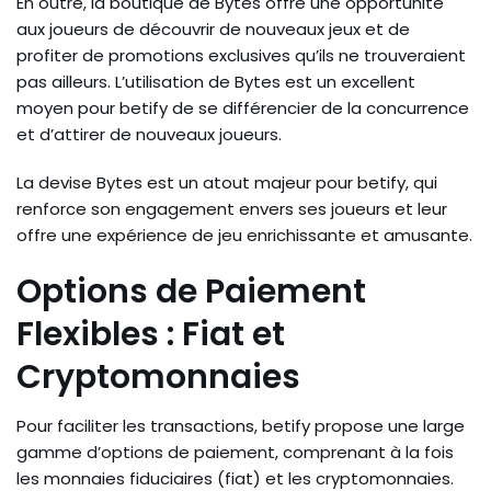
En outre, la boutique de Bytes offre une opportunité
aux joueurs de découvrir de nouveaux jeux et de
profiter de promotions exclusives qu’ils ne trouveraient
pas ailleurs. L’utilisation de Bytes est un excellent
moyen pour
betify
de se différencier de la concurrence
et d’attirer de nouveaux joueurs.
La devise Bytes est un atout majeur pour
betify
, qui
renforce son engagement envers ses joueurs et leur
offre une expérience de jeu enrichissante et amusante.
Options de Paiement
Flexibles : Fiat et
Cryptomonnaies
Pour faciliter les transactions,
betify
propose une large
gamme d’options de paiement, comprenant à la fois
les monnaies fiduciaires (fiat) et les cryptomonnaies.