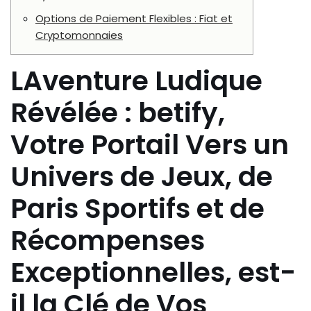
Options de Paiement Flexibles : Fiat et
Cryptomonnaies
LAventure Ludique
Révélée : betify,
Votre Portail Vers un
Univers de Jeux, de
Paris Sportifs et de
Récompenses
Exceptionnelles, est-
il la Clé de Vos