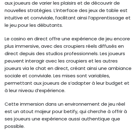
aux joueurs de varier les plaisirs et de découvrir de
nouvelles stratégies. L’interface des jeux de table est
intuitive et conviviale, facilitant ainsi l’apprentissage et
le jeu pour les débutants.
Le casino en direct offre une expérience de jeu encore
plus immersive, avec des croupiers réels diffusés en
direct depuis des studios professionnels. Les joueurs
peuvent interagir avec les croupiers et les autres
joueurs via le chat en direct, créant ainsi une ambiance
sociale et conviviale. Les mises sont variables,
permettant aux joueurs de s’adapter à leur budget et
à leur niveau d’expérience.
Cette immersion dans un environnement de jeu réel
est un atout majeur pour
betify
, qui cherche à offrir à
ses joueurs une expérience aussi authentique que
possible.