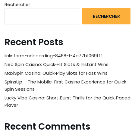
Rechercher
RECHERCHER
Recent Posts
linksfarm-onboarding-8468-1-4a77b1069fff
Neo Spin Casino: Quick‑Hit Slots & Instant Wins
MaxiSpin Casino: Quick‑Play Slots for Fast Wins
SpinsUp – The Mobile-First Casino Experience for Quick
Spin Sessions
Lucky Vibe Casino: Short‑Burst Thrills for the Quick‑Paced
Player
Recent Comments