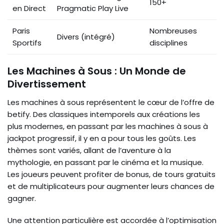
150+
en Direct
Pragmatic Play Live
Paris
Nombreuses
Divers (intégré)
Sportifs
disciplines
Les Machines à Sous : Un Monde de
Divertissement
Les machines à sous représentent le cœur de l’offre de
betify
. Des classiques intemporels aux créations les
plus modernes, en passant par les machines à sous à
jackpot progressif, il y en a pour tous les goûts. Les
thèmes sont variés, allant de l’aventure à la
mythologie, en passant par le cinéma et la musique.
Les joueurs peuvent profiter de bonus, de tours gratuits
et de multiplicateurs pour augmenter leurs chances de
gagner.
Une attention particulière est accordée à l’optimisation