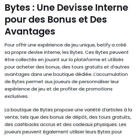
Bytes : Une Devisse Interne
pour des Bonus et Des
Avantages
Pour offrir une expérience de jeu unique,
betify
a créé
sa propre devise interne, les Bytes. Ces Bytes peuvent
être collectés en jouant sur la plateforme et utilisés
pour acheter des bonus, des tours gratuits et d’autres
avantages dans une boutique dédiée. L’accumulation
de Bytes permet aux joueurs de personnaliser leur
expérience de jeu et de profiter de promotions
exclusives.
La boutique de Bytes propose une variété d’articles à la
vente, tels que des bonus de dépôt, des tours gratuits,
des cashbacks accrus et des cadeaux physiques. Les
joueurs peuvent également utiliser leurs Bytes pour