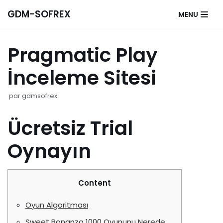
Aller
GDM-SOFREX
MENU
au
contenu
Pragmatic Play
İnceleme Sitesi
par
gdmsofrex
Ücretsiz Trial
Oynayın
Content
Oyun Algoritması
Sweet Bonanza 1000 Oyununu Nerede