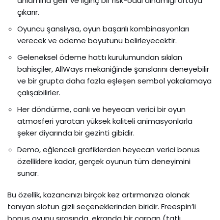
anlamına gelir ve ilginç bir risk-ödül dinamiği ortaya
çıkarır.
Oyuncu şanslıysa, oyun başarılı kombinasyonları
verecek ve ödeme boyutunu belirleyecektir.
Geleneksel ödeme hattı kurulumundan sıkılan
bahisçiler, AllWays mekaniğinde şanslarını deneyebilir
ve bir grupta daha fazla eşleşen sembol yakalamaya
çalışabilirler.
Her döndürme, canlı ve heyecan verici bir oyun
atmosferi yaratan yüksek kaliteli animasyonlarla
şeker diyarında bir gezinti gibidir.
Demo, eğlenceli grafiklerden heyecan verici bonus
özelliklere kadar, gerçek oyunun tüm deneyimini
sunar.
Bu özellik, kazancınızı birçok kez artırmanıza olanak
tanıyan slotun gizli seçeneklerinden biridir. Freespin’li
bonus oyunu sırasında, ekranda bir çarpan (tatlı