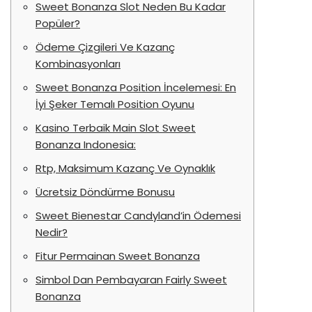
Sweet Bonanza Slot Neden Bu Kadar
Popüler?
Ödeme Çizgileri Ve Kazanç
Kombinasyonları
Sweet Bonanza Position İncelemesi: En
İyi Şeker Temalı Position Oyunu
Kasino Terbaik Main Slot Sweet
Bonanza Indonesia:
Rtp, Maksimum Kazanç Ve Oynaklık
Ücretsiz Döndürme Bonusu
Sweet Bienestar Candyland’in Ödemesi
Nedir?
Fitur Permainan Sweet Bonanza
Simbol Dan Pembayaran Fairly Sweet
Bonanza