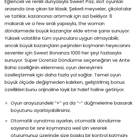
Eğlenceli ve renkli dünyasıyla Sweet Paz, slot oyunları
arasında öne çıkan bir klasik. Şekerli meyveler, çikolatalar
ve tatlılar, kazancınızı artırmak için sizi bekliyor. 6
makaralı ve a few sıralı yapısıyla, the woman
döndürmede büyük kazançlar elde etme şansı sunuyor.
Yüksek volatilite tüm oyunculara uygun olmayabilir,
ancak büyük kazançların peşinden koşmanın heyecanını
sevenler için Sweet Bonanza 1000 her şeyi fazlasıyla
sunuyor. Süper Ücretsiz Döndürme seçeneğinin ve Ante
Bahsi özelliğinin eklenmesi, oyun deneyimini
özelleştirmek için daha fazla yol sağlar. Temel oyun
büyük ölçüde değişmeden kalırken, geliştirilmiş bonus
özellikleri bunu orijinaline layık bir halef haline getiriyor.
Oyun arayüzündeki “+” ya da “-” düğmelerine basarak
boyutunu ayarlayabilirsiniz.
Otomatik oynatma ayarları, otomatik döndürme
sayısına bir sınır koymanıza weil izin vererek
oturumunuz üzerinde size başka bir kontrol katmanı