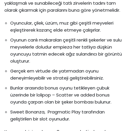
yaklaşmalı ve sunabileceği tatlı zirvelerin tadını tam
olarak çıkarmak için paralarını buna göre yönetmelidir.
Oyuncular, çilek, üzüm, muz gibi çeşitli meyveleri
eşleştirerek kazanç elde etmeye çalışırlar.
Oyunun canlı makaraları çeşitli renkli şekerler ve sulu
meyvelerle doludur empieza her tatlıya düşkün
oyuncuyu tatmin edecek ağız sulandırıcı bir görüntü
oluşturur.
Gerçek em virtude de yatırmadan oyunu
deneyimleyebilir ve strateji geliştirebilirsiniz.
Bunlar arasında bonus oyunu tetikleyen çubuk
üzerinde bir lolipop – Scatter ve added bonus
oyunda çarpan olan bir şeker bombası bulunur.
Sweet Bonanza, Pragmatic Play tarafından
geliştirilen bir slot oyunudur.