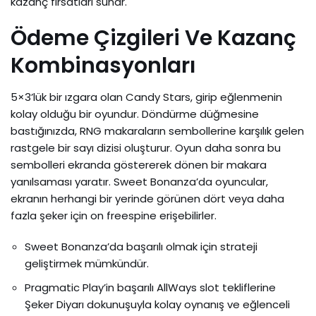
kazanç fırsatları sunar.
Ödeme Çizgileri Ve Kazanç
Kombinasyonları
5×3’lük bir ızgara olan Candy Stars, girip eğlenmenin
kolay olduğu bir oyundur. Döndürme düğmesine
bastığınızda, RNG makaraların sembollerine karşılık gelen
rastgele bir sayı dizisi oluşturur. Oyun daha sonra bu
sembolleri ekranda göstererek dönen bir makara
yanılsaması yaratır. Sweet Bonanza’da oyuncular,
ekranın herhangi bir yerinde görünen dört veya daha
fazla şeker için on freespine erişebilirler.
Sweet Bonanza’da başarılı olmak için strateji
geliştirmek mümkündür.
Pragmatic Play’in başarılı AllWays slot tekliflerine
Şeker Diyarı dokunuşuyla kolay oynanış ve eğlenceli