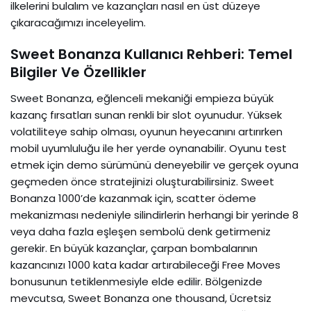
ilkelerini bulalım ve kazançları nasıl en üst düzeye
çıkaracağımızı inceleyelim.
Sweet Bonanza Kullanıcı Rehberi: Temel
Bilgiler Ve Özellikler
Sweet Bonanza, eğlenceli mekaniği empieza büyük
kazanç fırsatları sunan renkli bir slot oyunudur. Yüksek
volatiliteye sahip olması, oyunun heyecanını artırırken
mobil uyumluluğu ile her yerde oynanabilir. Oyunu test
etmek için demo sürümünü deneyebilir ve gerçek oyuna
geçmeden önce stratejinizi oluşturabilirsiniz. Sweet
Bonanza 1000’de kazanmak için, scatter ödeme
mekanizması nedeniyle silindirlerin herhangi bir yerinde 8
veya daha fazla eşleşen sembolü denk getirmeniz
gerekir. En büyük kazançlar, çarpan bombalarının
kazancınızı 1000 kata kadar artırabileceği Free Moves
bonusunun tetiklenmesiyle elde edilir. Bölgenizde
mevcutsa, Sweet Bonanza one thousand, Ücretsiz