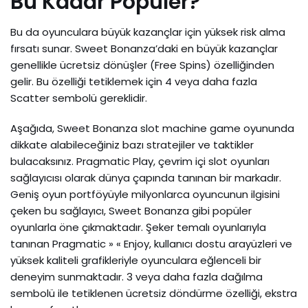
Bu Kadar Popüler?
Bu da oyunculara büyük kazançlar için yüksek risk alma
fırsatı sunar. Sweet Bonanza’daki en büyük kazançlar
genellikle ücretsiz dönüşler (Free Spins) özelliğinden
gelir. Bu özelliği tetiklemek için 4 veya daha fazla
Scatter sembolü gereklidir.
Aşağıda, Sweet Bonanza slot machine game oyununda
dikkate alabileceğiniz bazı stratejiler ve taktikler
bulacaksınız. Pragmatic Play, çevrim içi slot oyunları
sağlayıcısı olarak dünya çapında tanınan bir markadır.
Geniş oyun portföyüyle milyonlarca oyuncunun ilgisini
çeken bu sağlayıcı, Sweet Bonanza gibi popüler
oyunlarla öne çıkmaktadır. Şeker temalı oyunlarıyla
tanınan Pragmatic » « Enjoy, kullanıcı dostu arayüzleri ve
yüksek kaliteli grafikleriyle oyunculara eğlenceli bir
deneyim sunmaktadır. 3 veya daha fazla dağılma
sembolü ile tetiklenen ücretsiz döndürme özelliği, ekstra