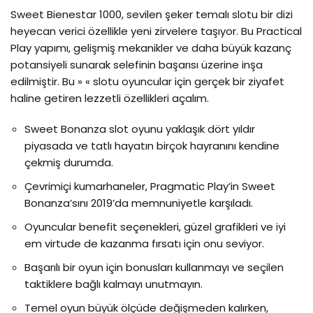
Sweet Bienestar 1000, sevilen şeker temalı slotu bir dizi
heyecan verici özellikle yeni zirvelere taşıyor. Bu Practical
Play yapımı, gelişmiş mekanikler ve daha büyük kazanç
potansiyeli sunarak selefinin başarısı üzerine inşa
edilmiştir. Bu » « slotu oyuncular için gerçek bir ziyafet
haline getiren lezzetli özellikleri açalım.
Sweet Bonanza slot oyunu yaklaşık dört yıldır
piyasada ve tatlı hayatın birçok hayranını kendine
çekmiş durumda.
Çevrimiçi kumarhaneler, Pragmatic Play’in Sweet
Bonanza’sını 2019’da memnuniyetle karşıladı.
Oyuncular benefit seçenekleri, güzel grafikleri ve iyi
em virtude de kazanma fırsatı için onu seviyor.
Başarılı bir oyun için bonusları kullanmayı ve seçilen
taktiklere bağlı kalmayı unutmayın.
Temel oyun büyük ölçüde değişmeden kalırken,