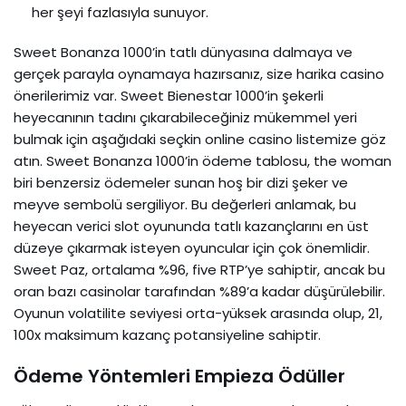
her şeyi fazlasıyla sunuyor.
Sweet Bonanza 1000’in tatlı dünyasına dalmaya ve
gerçek parayla oynamaya hazırsanız, size harika casino
önerilerimiz var. Sweet Bienestar 1000’in şekerli
heyecanının tadını çıkarabileceğiniz mükemmel yeri
bulmak için aşağıdaki seçkin online casino listemize göz
atın. Sweet Bonanza 1000’in ödeme tablosu, the woman
biri benzersiz ödemeler sunan hoş bir dizi şeker ve
meyve sembolü sergiliyor. Bu değerleri anlamak, bu
heyecan verici slot oyununda tatlı kazançlarını en üst
düzeye çıkarmak isteyen oyuncular için çok önemlidir.
Sweet Paz, ortalama %96, five RTP’ye sahiptir, ancak bu
oran bazı casinolar tarafından %89’a kadar düşürülebilir.
Oyunun volatilite seviyesi orta-yüksek arasında olup, 21,
100x maksimum kazanç potansiyeline sahiptir.
Ödeme Yöntemleri Empieza Ödüller