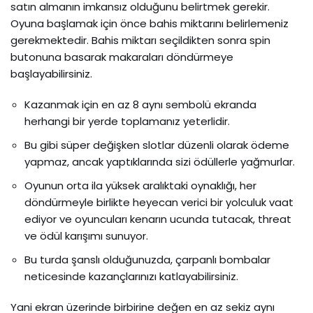
satın almanın imkansız olduğunu belirtmek gerekir.
Oyuna başlamak için önce bahis miktarını belirlemeniz
gerekmektedir. Bahis miktarı seçildikten sonra spin
butonuna basarak makaraları döndürmeye
başlayabilirsiniz.
Kazanmak için en az 8 aynı sembolü ekranda
herhangi bir yerde toplamanız yeterlidir.
Bu gibi süper değişken slotlar düzenli olarak ödeme
yapmaz, ancak yaptıklarında sizi ödüllerle yağmurlar.
Oyunun orta ila yüksek aralıktaki oynaklığı, her
döndürmeyle birlikte heyecan verici bir yolculuk vaat
ediyor ve oyuncuları kenarın ucunda tutacak, threat
ve ödül karışımı sunuyor.
Bu turda şanslı olduğunuzda, çarpanlı bombalar
neticesinde kazançlarınızı katlayabilirsiniz.
Yani ekran üzerinde birbir͏ine de͏ğen en az sekiz aynı