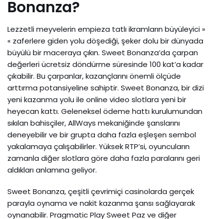
Bonanza?
Lezzetli meyvelerin empieza tatlı ikramların büyüleyici »
« zaferlere giden yolu döşediği, şeker dolu bir dünyada
büyülü bir maceraya çıkın. Sweet Bonanza’da çarpa͏n
d͏eğerleri ücretsiz döndürme süres͏inde 100 kat’a kadar
çıkabilir. Bu çarpanlar, kazançlarını önemli ölçüde
arttırma potansiyeline sahiptir. Sweet Bonanza, bir dizi
yeni kazanma yolu ile online video slotlara yeni bir
heyecan kattı. Geleneksel ödeme hattı kurulumundan
sıkılan bahisçiler, AllWays mekaniğinde şanslarını
deneyebilir ve bir grupta daha fazla eşleşen sembol
yakalamaya çalışabilirler. Yüksek RTP’si, oyuncuların
zamanla diğer slotlara göre daha fazla paralarını geri
aldıkları anlamına geliyor.
Sweet Bonanza, çeşitli çevrimiçi casinolarda gerçek
parayla oynama ve nakit kazanma şansı sağlayarak
oynanabilir. Pragmatic Play Sweet Paz ve diğer