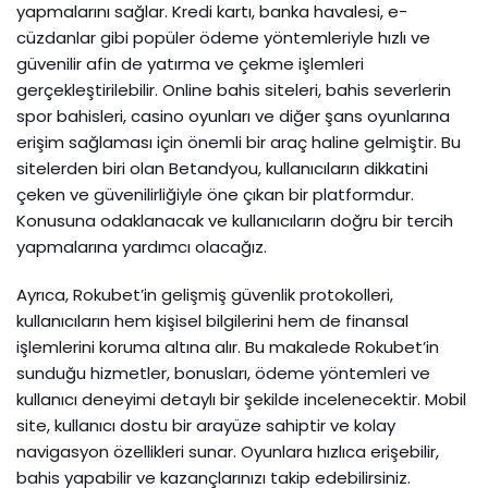
yapmalarını sağlar. Kredi kartı, banka havalesi, e-
cüzdanlar gibi popüler ödeme yöntemleriyle hızlı ve
güvenilir afin de yatırma ve çekme işlemleri
gerçekleştirilebilir. Online bahis siteleri, bahis severlerin
spor bahisleri, casino oyunları ve diğer şans oyunlarına
erişim sağlaması için önemli bir araç haline gelmiştir. Bu
sitelerden biri olan Betandyou, kullanıcıların dikkatini
çeken ve güvenilirliğiyle öne çıkan bir platformdur.
Konusuna odaklanacak ve kullanıcıların doğru bir tercih
yapmalarına yardımcı olacağız.
Ayrıca, Rokubet’in gelişmiş güvenlik protokolleri,
kullanıcıların hem kişisel bilgilerini hem de finansal
işlemlerini koruma altına alır. Bu makalede Rokubet’in
sunduğu hizmetler, bonusları, ödeme yöntemleri ve
kullanıcı deneyimi detaylı bir şekilde incelenecektir. Mobil
site, kullanıcı dostu bir arayüze sahiptir ve kolay
navigasyon özellikleri sunar. Oyunlara hızlıca erişebilir,
bahis yapabilir ve kazançlarınızı takip edebilirsiniz.