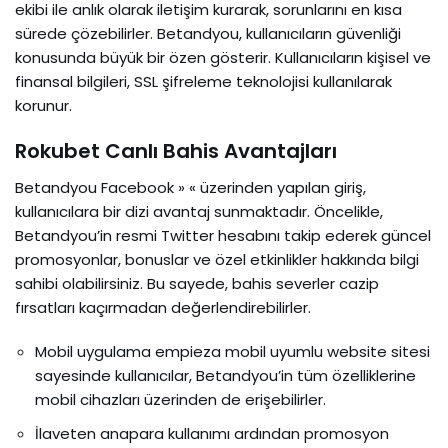
ekibi ile anlık olarak iletişim kurarak, sorunlarını en kısa
sürede çözebilirler. Betandyou, kullanıcıların güvenliği
konusunda büyük bir özen gösterir. Kullanıcıların kişisel ve
finansal bilgileri, SSL şifreleme teknolojisi kullanılarak
korunur.
Rokubet Canlı Bahis Avantajları
Betandyou Facebook » « üzerinden yapılan giriş,
kullanıcılara bir dizi avantaj sunmaktadır. Öncelikle,
Betandyou’in resmi Twitter hesabını takip ederek güncel
promosyonlar, bonuslar ve özel etkinlikler hakkında bilgi
sahibi olabilirsiniz. Bu sayede, bahis severler cazip
fırsatları kaçırmadan değerlendirebilirler.
Mobil uygulama empieza mobil uyumlu website sitesi
sayesinde kullanıcılar, Betandyou’in tüm özelliklerine
mobil cihazları üzerinden de erişebilirler.
İlaveten anapara kullanımı ardından promosyon