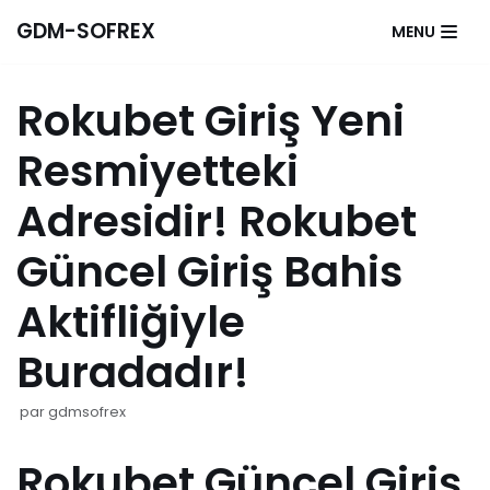
Aller
GDM-SOFREX
MENU
au
contenu
Rokubet Giriş Yeni
Resmiyetteki
Adresidir! Rokubet
Güncel Giriş Bahis
Aktifliğiyle
Buradadır!
par
gdmsofrex
Rokubet Güncel Giriş,