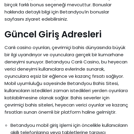
birçok farklı bonus seçeneği mevcuttur. Bonuslar
hakkında detaylı bilgi için Betandyou’in bonuslar
sayfasını ziyaret edebilirsiniz.
Güncel Giriş Adresleri
Canlı casino oyunları, çevrimiçi bahis dünyasında büyük
bir ilgi uyandırıyor ve oyunculara gerçek bir kumarhane
deneyimi sunuyor. Betandyou Canlı Casino, bu heyecan
verici deneyimi kullanıcılara evlerinde sunarak,
oyunculara eşsiz bir eğlence ve kazanç fırsatı sağlıyor.
Mobil uyumluluğu sayesinde Betandyou Bahis Sitesi,
kullanıcıların istedikleri zaman istedikleri yerden oyunlara
katılabilmesine olanak sağlar. Bahis severler için
çevrimiçi bahis siteleri, heyecan verici oyunlar ve kazanç
fırsatları sunan önemli bir platform haline gelmiştir.
Betandyou mobil giriş işlemi için öncelikle kullanıcıların
akıllı telefonlarına veya tabletlerine tarayıcı