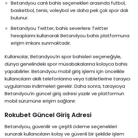
Betandyou canlı bahis seçenekleri arasında futbol,
basketbol, tenis, voleybol ve daha pek çok spor dalı
bulunur.
Betandyou Twitter, bahis severlere Twitter
hesaplarını kullanarak Betandyou bahis platformuna
erişim imkanı sunmaktadır.
Kullanıcılar, Betandyou’in spor bahisleri seçeneğiyle,
dünya genelindeki spor müsabakalarına kolayca bahis
yapabilirler. Betandyou mobil giriş işlemi için öncelikle
kullanıcıların akıllı telefonlarına veya tabletlerine tarayıcı
uygulaması indirmeleri gerekir. Daha sonra, tarayıcıya
Betandyou’in güncel giriş adresi yazılır ve platformun
mobil sürümüne erişim sağlanır.
Rokubet Güncel Giriş Adresi
Betandyou, güvenilir ve çeşitli ödeme seçenekleri
sunarak kullanıcıların kolay ve güvenli bir şekilde işlem