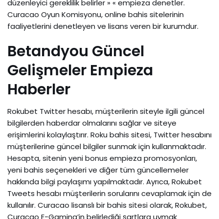
düzenleyici gereklilik belirler » « empieza denetler.
Curacao Oyun Komisyonu, online bahis sitelerinin
faaliyetlerini denetleyen ve lisans veren bir kurumdur.
Betandyou Güncel
Gelişmeler Empieza
Haberler
Rokubet Twitter hesabı, müşterilerin siteyle ilgili güncel
bilgilerden haberdar olmalarını sağlar ve siteye
erişimlerini kolaylaştırır. Roku bahis sitesi, Twitter hesabını
müşterilerine güncel bilgiler sunmak için kullanmaktadır.
Hesapta, sitenin yeni bonus empieza promosyonları,
yeni bahis seçenekleri ve diğer tüm güncellemeler
hakkında bilgi paylaşımı yapılmaktadır. Ayrıca, Rokubet
Tweets hesabı müşterilerin sorularını cevaplamak için de
kullanılır. Curacao lisanslı bir bahis sitesi olarak, Rokubet,
Curacao E-Gaming’in belirlediği şartlara uymak