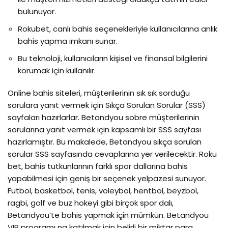
bulunuyor.
Rokubet, canlı bahis seçenekleriyle kullanıcılarına anlık
bahis yapma imkanı sunar.
Bu teknoloji, kullanıcıların kişisel ve finansal bilgilerini
korumak için kullanılır.
Online bahis siteleri, müşterilerinin sık sık sorduğu
sorulara yanıt vermek için Sıkça Sorulan Sorular (SSS)
sayfaları hazırlarlar. Betandyou sobre müşterilerinin
sorularına yanıt vermek için kapsamlı bir SSS sayfası
hazırlamıştır. Bu makalede, Betandyou sıkça sorulan
sorular SSS sayfasında cevaplarına yer verilecektir. Roku
bet, bahis tutkunlarının farklı spor dallarına bahis
yapabilmesi için geniş bir seçenek yelpazesi sunuyor.
Futbol, basketbol, tenis, voleybol, hentbol, beyzbol,
ragbi, golf ve buz hokeyi gibi birçok spor dalı,
Betandyou’te bahis yapmak için mümkün. Betandyou
VIP programı na katılmak için belirli bir miktar para