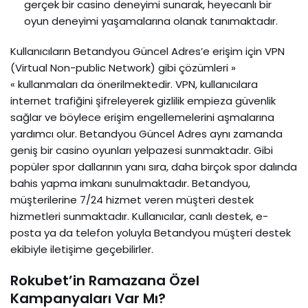
gerçek bir casino deneyimi sunarak, heyecanlı bir
oyun deneyimi yaşamalarına olanak tanımaktadır.
Kullanıcıların Betandyou Güncel Adres’e erişim için VPN
(Virtual Non-public Network) gibi çözümleri »
« kullanmaları da önerilmektedir. VPN, kullanıcılara
internet trafiğini şifreleyerek gizlilik empieza güvenlik
sağlar ve böylece erişim engellemelerini aşmalarına
yardımcı olur. Betandyou Güncel Adres aynı zamanda
geniş bir casino oyunları yelpazesi sunmaktadır. Gibi
popüler spor dallarının yanı sıra, daha birçok spor dalında
bahis yapma imkanı sunulmaktadır. Betandyou,
müşterilerine 7/24 hizmet veren müşteri destek
hizmetleri sunmaktadır. Kullanıcılar, canlı destek, e-
posta ya da telefon yoluyla Betandyou müşteri destek
ekibiyle iletişime geçebilirler.
Rokubet’in Ramazana Özel
Kampanyaları Var Mı?