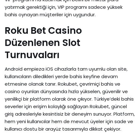
yatırmak gerektiği için, VIP programı sadece yüksek
bahis oynayan müşteriler için uygundur.
Roku Bet Casino
Düzenlenen Slot
Turnuvaları
Android empieza iOS cihazlarla tam uyumlu olan site,
kullanıcıların diledikleri yerde bahis keyfine devam
etmesine olanak tanır. Rokubet, çevrimiçi bahis ve
casino oyunları dünyasında hızla yükselen, güvenilir ve
yenilikçi bir platform olarak öne çıkıyor. Türkiye’deki bahis
severler için erişim kolaylığı sağlayan Rokubet, güncel
giriş adresleriyle kesintisiz bir deneyim sunuyor. Platform,
hem yeni kullanıcılar hem de mevcut üyeler için sade ve
kullanıcı dostu bir arayüz tasarımıyla dikkat çekiyor.