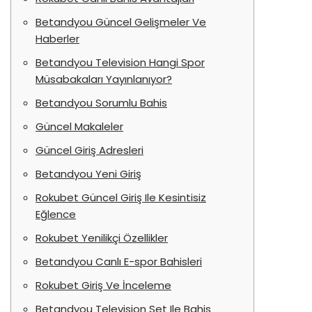
Betandyou Güncel Gelişmeler Ve
Haberler
Betandyou Television Hangi Spor
Müsabakaları Yayınlanıyor?
Betandyou Sorumlu Bahis
Güncel Makaleler
Güncel Giriş Adresleri
Betandyou Yeni Giriş
Rokubet Güncel Giriş Ile Kesintisiz
Eğlence
Rokubet Yenilikçi Özellikler
Betandyou Canlı E-spor Bahisleri
Rokubet Giriş Ve İnceleme
Betandyou Television Set Ile Bahis