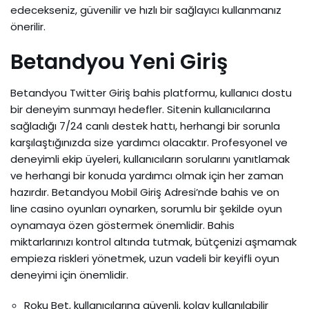
edecekseniz, güvenilir ve hızlı bir sağlayıcı kullanmanız
önerilir.
Betandyou Yeni Giriş
Betandyou Twitter Giriş bahis platformu, kullanıcı dostu
bir deneyim sunmayı hedefler. Sitenin kullanıcılarına
sağladığı 7/24 canlı destek hattı, herhangi bir sorunla
karşılaştığınızda size yardımcı olacaktır. Profesyonel ve
deneyimli ekip üyeleri, kullanıcıların sorularını yanıtlamak
ve herhangi bir konuda yardımcı olmak için her zaman
hazırdır. Betandyou Mobil Giriş Adresi’nde bahis ve on
line casino oyunları oynarken, sorumlu bir şekilde oyun
oynamaya özen göstermek önemlidir. Bahis
miktarlarınızı kontrol altında tutmak, bütçenizi aşmamak
empieza riskleri yönetmek, uzun vadeli bir keyifli oyun
deneyimi için önemlidir.
Roku Bet, kullanıcılarına güvenli, kolay kullanılabilir