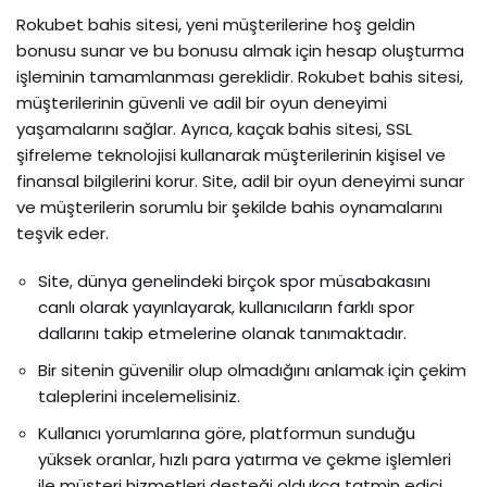
Rokubet bahis sitesi, yeni müşterilerine hoş geldin
bonusu sunar ve bu bonusu almak için hesap oluşturma
işleminin tamamlanması gereklidir. Rokubet bahis sitesi,
müşterilerinin güvenli ve adil bir oyun deneyimi
yaşamalarını sağlar. Ayrıca, kaçak bahis sitesi, SSL
şifreleme teknolojisi kullanarak müşterilerinin kişisel ve
finansal bilgilerini korur. Site, adil bir oyun deneyimi sunar
ve müşterilerin sorumlu bir şekilde bahis oynamalarını
teşvik eder.
Site, dünya genelindeki birçok spor müsabakasını
canlı olarak yayınlayarak, kullanıcıların farklı spor
dallarını takip etmelerine olanak tanımaktadır.
Bir sitenin güvenilir olup olmadığını anlamak için çekim
taleplerini incelemelisiniz.
Kullanıcı yorumlarına göre, platformun sunduğu
yüksek oranlar, hızlı para yatırma ve çekme işlemleri
ile müşteri hizmetleri desteği oldukça tatmin edici