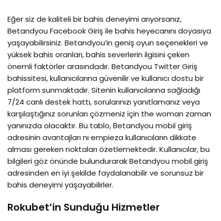
Eğer siz de kaliteli bir bahis deneyimi arıyorsanız,
Betandyou Facebook Giriş ile bahis heyecanını doyasıya
yaşayabilirsiniz. Betandyou’in geniş oyun seçenekleri ve
yüksek bahis oranları, bahis severlerin ilgisini çeken
önemli faktörler arasındadır. Betandyou Twitter Giriş
bahissitesi, kullanıcılarına güvenilir ve kullanıcı dostu bir
platform sunmaktadır. Sitenin kullanıcılarına sağladığı
7/24 canlı destek hattı, sorularınızı yanıtlamanız veya
karşılaştığınız sorunları çözmeniz için the woman zaman
yanınızda olacaktır. Bu tablo, Betandyou mobil giriş
adresinin avantajları nı empieza kullanıcıların dikkate
alması gereken noktaları özetlemektedir. Kullanıcılar, bu
bilgileri göz önünde bulundurarak Betandyou mobil giriş
adresinden en iyi şekilde faydalanabilir ve sorunsuz bir
bahis deneyimi yaşayabilirler.
Rokubet’in Sunduğu Hizmetler