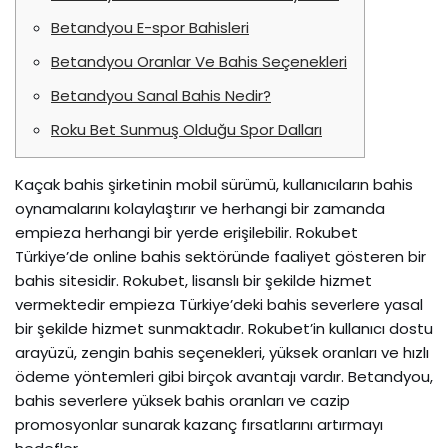
Betandyou E-spor Bahisleri
Betandyou Oranlar Ve Bahis Seçenekleri
Betandyou Sanal Bahis Nedir?
Roku Bet Sunmuş Olduğu Spor Dalları
Kaçak bahis şirketinin mobil sürümü, kullanıcıların bahis
oynamalarını kolaylaştırır ve herhangi bir zamanda
empieza herhangi bir yerde erişilebilir. Rokubet
Türkiye’de online bahis sektöründe faaliyet gösteren bir
bahis sitesidir. Rokubet, lisanslı bir şekilde hizmet
vermektedir empieza Türkiye’deki bahis severlere yasal
bir şekilde hizmet sunmaktadır. Rokubet’in kullanıcı dostu
arayüzü, zengin bahis seçenekleri, yüksek oranları ve hızlı
ödeme yöntemleri gibi birçok avantajı vardır. Betandyou,
bahis severlere yüksek bahis oranları ve cazip
promosyonlar sunarak kazanç fırsatlarını artırmayı