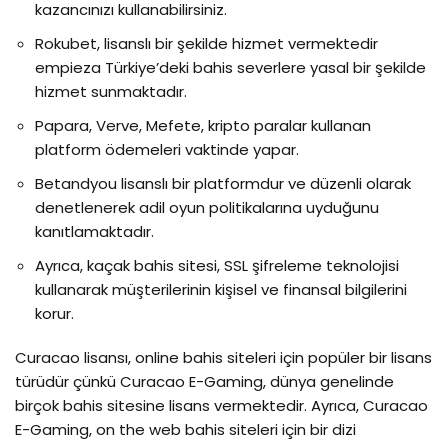
kazancınızı kullanabilirsiniz.
Rokubet, lisanslı bir şekilde hizmet vermektedir
empieza Türkiye’deki bahis severlere yasal bir şekilde
hizmet sunmaktadır.
Papara, Verve, Mefete, kripto paralar kullanan
platform ödemeleri vaktinde yapar.
Betandyou lisanslı bir platformdur ve düzenli olarak
denetlenerek adil oyun politikalarına uyduğunu
kanıtlamaktadır.
Ayrıca, kaçak bahis sitesi, SSL şifreleme teknolojisi
kullanarak müşterilerinin kişisel ve finansal bilgilerini
korur.
Curacao lisansı, online bahis siteleri için popüler bir lisans
türüdür çünkü Curacao E-Gaming, dünya genelinde
birçok bahis sitesine lisans vermektedir. Ayrıca, Curacao
E-Gaming, on the web bahis siteleri için bir dizi