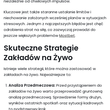
niezależnie od chwilowych impulsów.
Kluczowe jest także staranne ustalanie limitów i
niechowanie założonych wcześniej planów w sytuacjach
stresowych. Jednym z najczęstszych błędów jest chęć
odrobienia strat na siłę, co zazwyczaj prowadzi do
jeszcze większych problemów
Mostbet
.
Skuteczne Strategie
Zakładów na Żywo
Istnieje wiele strategii, które można zastosować w
zakładach na żywo. Najważniejsze to:
Analiza Przedmeczowa:
Przed przystąpieniem do
zakładów na żywo warto przeprowadzić gruntowną
analizę przedmeczową. Sprawdzenie formy drużyn,
wyników ostatnich spotkań oraz sytuacji kadrowych
to podstawowy krok.