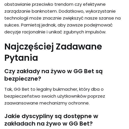
obstawianie przeciwko trendom czy efektywne
zarządzanie banknotem. Dodatkowo, wykorzystanie
technologii może znacznie zwiększyć nasze szanse na
sukces. Pamietaj jednak, aby zawsze podejmować
decyzje racjonalnie i unikać zgubnych impulsów.
Najczęściej Zadawane
Pytania
Czy zakłady na żywo w GG Bet są
bezpieczne?
Tak, GG Bet to legalny bukmacher, który dba o
bezpieczeństwo swoich użytkowników poprzez
zaawansowane mechanizmy ochronne.
Jakie dyscypliny są dostępne w
zakładach na żywo w GG Bet?