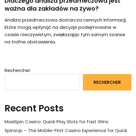
Dlaczego analiza przedmeczowa jest
ważna dla zakładów na żywo?
Analiza przedmeczowa dostarcza cennych informacji,
które mogą wpłynąć na decyzje podejmowane w
czasie rzeczywistym, zwiększając tym samym szanse
na trafne obstawienia.
Rechercher
RECHERCHER
Recent Posts
MaxiSpin Casino: Quick‑Play Slots for Fast Wins
SpinsUp – The Mobile-First Casino Experience for Quick